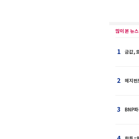
많이 본 뉴스
1
금값, 
2
헤지펀드
3
BNP파
4
한투 “