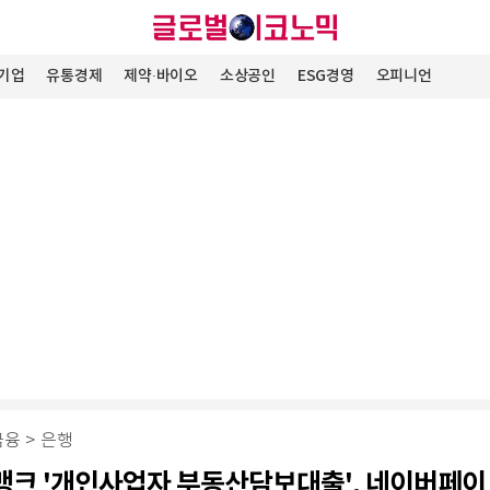
기업
유통경제
제약∙바이오
소상공인
ESG경영
오피니언
금융
>
은행
크 '개인사업자 부동산담보대출', 네이버페이