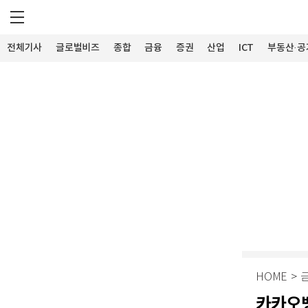
전체기사
글로벌비즈
종합
금융
증권
산업
ICT
부동산·공
HOME
>
카카오뱅