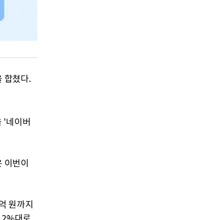
 합쳤다.
 '네이버
은 이번이
억 원까지
 2%대로