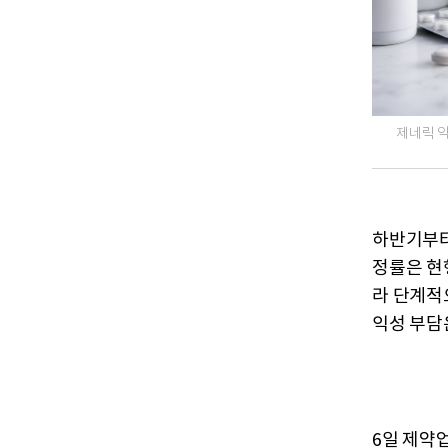
제네릭 약
하반기부터
정률은 현
라 단계적
익성 부담
6일 제약