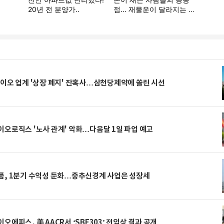
이오 업계 '상장 폐지' 잔혹사…삼천당제약에 쏠린 시선
오로직스 '노사 관계' 악화…다음달 1일 파업 예고
품, 1분기 수익성 둔화…중추신경계 사업은 성장세
오에피스, 美 AACR서 ‘SBE303’ 전임상 결과 공개