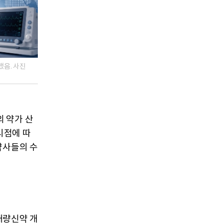
했음. 사진
 약가 산
시점에 따
약사들의 수
개량신약 개