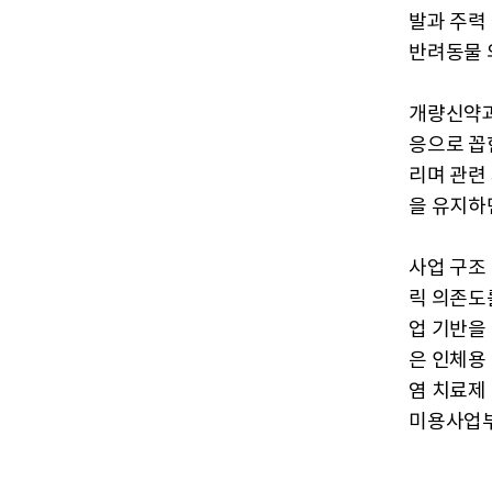
발과 주력
반려동물 
개량신약과
응으로 꼽
리며 관련
을 유지하
사업 구조
릭 의존도
업 기반을
은 인체용
염 치료제
미용사업부