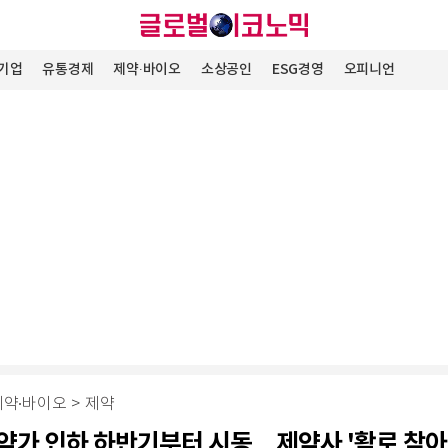
기업
유통경제
제약∙바이오
소상공인
ESG경영
오피니언
제약∙바이오
>
제약
약가 인하 하반기부터 시동…제약사 '활로 찾아