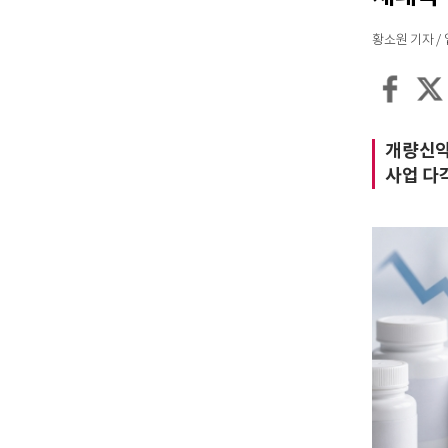
황소원 기자 / 입력
개량신약
사업 다