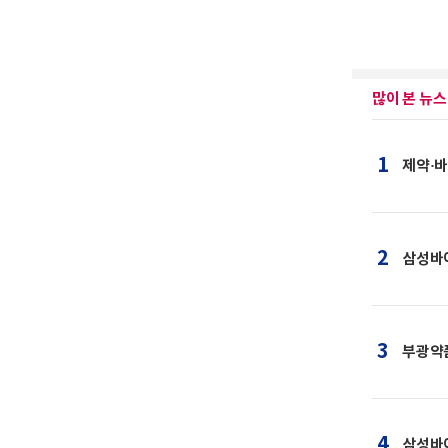
많이 본 뉴스
1
제약·바
2
삼성바이
3
부광약
4
삼성바이