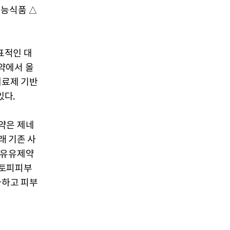
기능식품 △
표적인 대
약에서 올
치료제 기반
있다.
약은 제네
래 기존 사
 유유제약
아토피피부
가하고 피부