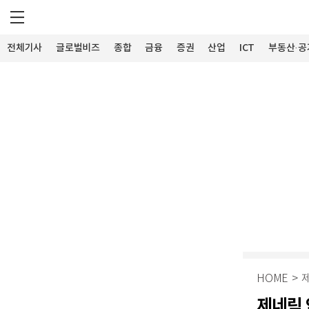
전체기사
글로벌비즈
종합
금융
증권
산업
ICT
부동산·공
HOME
>
제네릭 