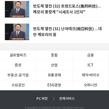
반도체 열전 (32) 트렌드포스(集邦科技)...
메모리 풍향계 "시세조사 1인자"
반도체 열전 (31) 난야테크(南亞科技) ...대
만 메모리의 꿈
글로벌비즈
종합
금융
증권
산업
ICT
부동산·공기업
유통경제
제약∙바이오
소상공인
ESG경영
오피니언
PC 버전
전체서비스
Copyright (c) Global Economic. All rights reserved.