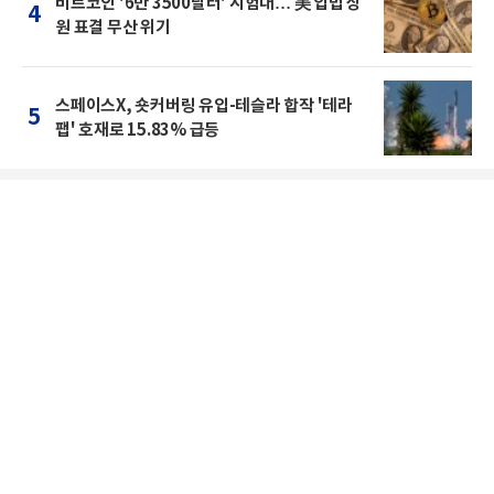
비트코인 '6만 3500달러' 시험대… 美 입법 상
4
원 표결 무산 위기
스페이스X, 숏커버링 유입-테슬라 합작 '테라
5
팹' 호재로 15.83% 급등