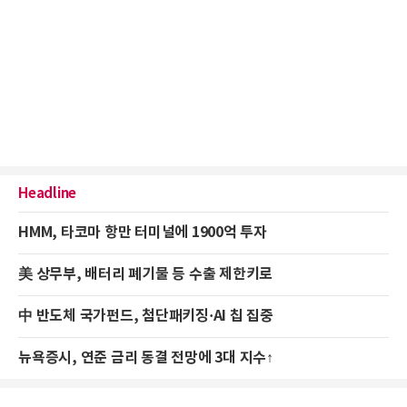
Headline
HMM, 타코마 항만 터미널에 1900억 투자
美 상무부, 배터리 폐기물 등 수출 제한키로
中 반도체 국가펀드, 첨단패키징·AI 칩 집중
뉴욕증시, 연준 금리 동결 전망에 3대 지수↑