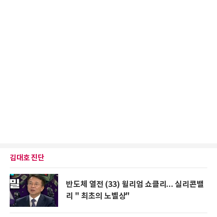
김대호 진단
반도체 열전 (33) 윌리엄 쇼클리... 실리콘밸
리 " 최초의 노벨상"