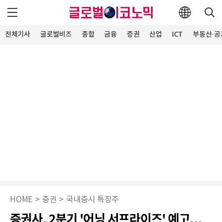
전체기사
글로벌비즈
종합
금융
증권
산업
ICT
부동산·공
HOME
>
증권
>
국내증시 특징주
증권사, 2분기 '어닝 서프라이즈' 예고…