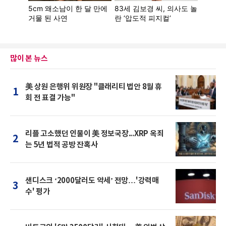
많이 본 뉴스
美 상원 은행위 위원장 "클래리티 법안 8월 휴
1
회 전 표결 가능"
리플 고소했던 인물이 美 정보국장...XRP 옥죄
2
는 5년 법적 공방 잔혹사
샌디스크 ‘2000달러도 약세’ 전망…'강력매
3
수' 평가