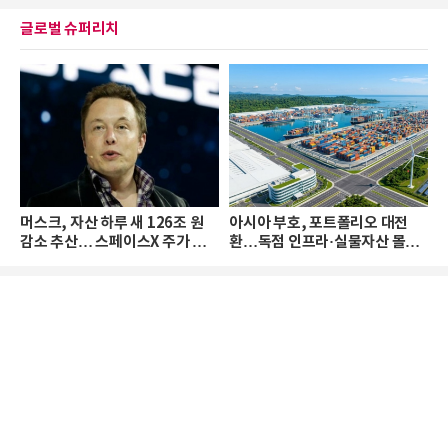
글로벌 슈퍼리치
머스크, 자산 하루 새 126조 원
아시아 부호, 포트폴리오 대전
감소 추산… 스페이스X 주가 하
환…독점 인프라·실물자산 몰린
락 때문
다