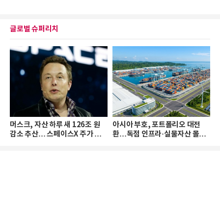
글로벌 슈퍼리치
머스크, 자산 하루 새 126조 원
아시아 부호, 포트폴리오 대전
감소 추산… 스페이스X 주가 하
환…독점 인프라·실물자산 몰린
락 때문
다