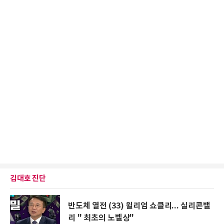
김대호 진단
반도체 열전 (33) 윌리엄 쇼클리... 실리콘밸
리 " 최초의 노벨상"