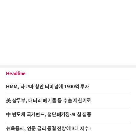
Headline
HMM, 타코마 항만 터미널에 1900억 투자
美 상무부, 배터리 폐기물 등 수출 제한키로
中 반도체 국가펀드, 첨단패키징·AI 칩 집중
뉴욕증시, 연준 금리 동결 전망에 3대 지수↑