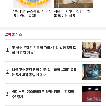
많이 본 뉴스
美 상원 은행위 위원장 "클래리티 법안 8월 휴
1
회 전 표결 가능"
리플 고소했던 인물이 美 정보국장...XRP 옥죄
2
는 5년 법적 공방 잔혹사
샌디스크 ‘2000달러도 약세’ 전망…'강력매
3
수' 평가