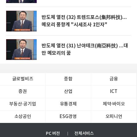
반도체 열전 (32) 트렌드포스(集邦科技)...
메모리 풍향계 "시세조사 1인자"
반도체 열전 (31) 난야테크(南亞科技) ...대
만 메모리의 꿈
글로벌비즈
종합
금융
증권
산업
ICT
부동산·공기업
유통경제
제약∙바이오
소상공인
ESG경영
오피니언
PC 버전
전체서비스