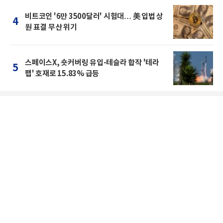
비트코인 '6만 3500달러' 시험대… 美 입법 상
4
원 표결 무산 위기
스페이스X, 숏커버링 유입-테슬라 합작 '테라
5
팹' 호재로 15.83% 급등