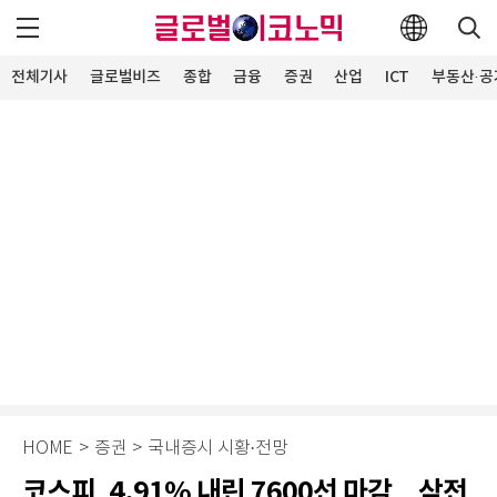
전체기사
글로벌비즈
종합
금융
증권
산업
ICT
부동산·공
HOME
>
증권
>
국내증시 시황·전망
코스피, 4.91% 내린 7600선 마감…삼전