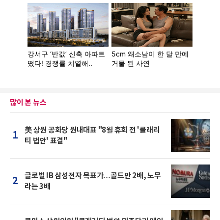
많이 본 뉴스
美 상원 공화당 원내대표 "8월 휴회 전 '클래리
1
티 법안' 표결"
글로벌 IB 삼성전자 목표가…골드만 2배, 노무
2
라는 3배