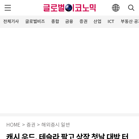
전체기사
글로벌비즈
종합
금융
증권
산업
ICT
부동산·공
HOME
>
증권
>
해외증시 일반
캐시 우드, 테슬라 팔고 상장 첫날 대박 터