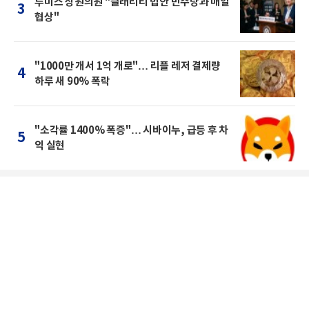
루미스 상원의원 "클래리티 법안 민주당과 매일
3
협상"
"1000만 개서 1억 개로"… 리플 레저 결제량
4
하루 새 90% 폭락
"소각률 1400% 폭증"… 시바이누, 급등 후 차
5
익 실현