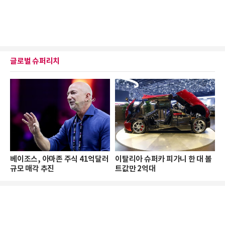
글로벌 슈퍼리치
베이조스, 아마존 주식 41억달러
이탈리아 슈퍼카 피가니 한 대 볼
규모 매각 추진
트값만 2억대