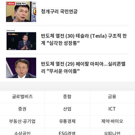
청개구리 국민연금
반도체 열전 (30) 테슬라 (Tesla) 구조적 한
계 "심각한 성장통"
반도체 열전 (29) 페이팔 마피아...실리콘밸
리 "무서운 아이들"
글로벌비즈
종합
금융
증권
산업
ICT
부동산·공기업
유통경제
제약∙바이오
소상공인
ESG경영
오피니언