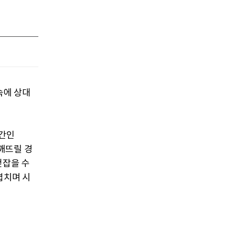
속에 상대
구간인
 깨뜨릴 경
걷잡을 수
겹치며 시