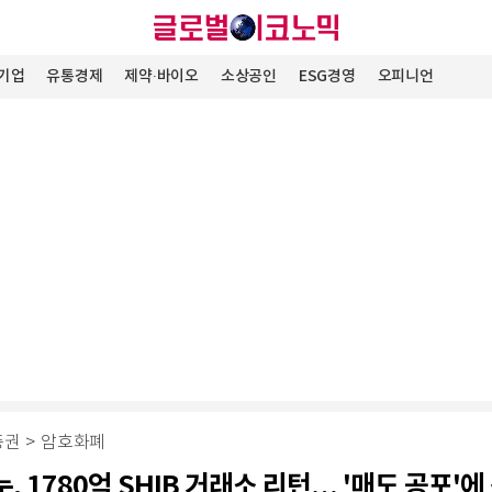
기업
유통경제
제약∙바이오
소상공인
ESG경영
오피니언
증권
>
암호화폐
, 1780억 SHIB 거래소 리턴… '매도 공포'에