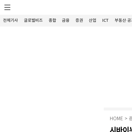
전체기사
글로벌비즈
종합
금융
증권
산업
ICT
부동산·공
HOME
>
시바이누