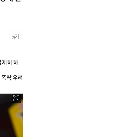
일제히 하
가 폭락 우려