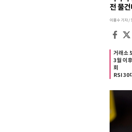
전 물
이용수 기자 / 입력
거래소 보
3월 이
회
RSI 3