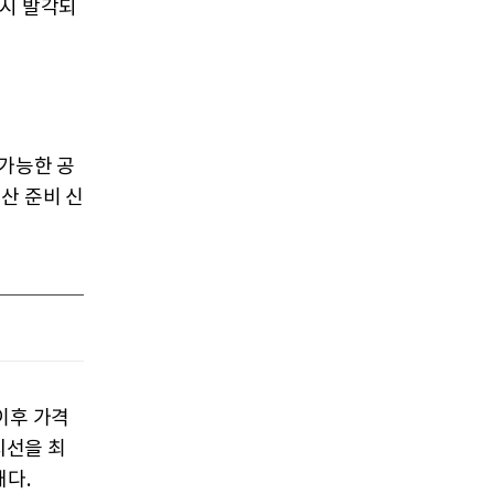
다시 발각되
 가능한 공
산 준비 신
이후 가격
지지선을 최
태다.