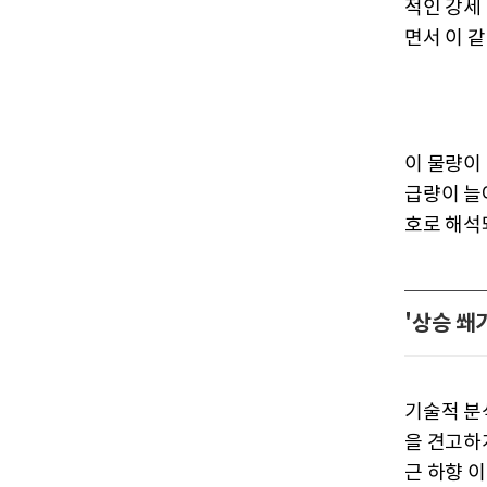
적인 강세
면서 이 
이 물량이
급량이 늘
호로 해석
'상승 쐐
기술적 분
을 견고하게
근 하향 