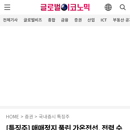
전체기사
글로벌비즈
종합
금융
증권
산업
ICT
부동산·공
HOME
>
증권
>
국내증시 특징주
[특징주] 매매정지 풀린 가온전선, 전력 수