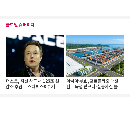
글로벌 슈퍼리치
머스크, 자산 하루 새 126조 원
아시아 부호, 포트폴리오 대전
감소 추산… 스페이스X 주가 하
환…독점 인프라·실물자산 몰린
락 때문
다