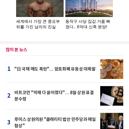
많이 본 뉴스
1
"日 국채 매도 폭탄"… 암호화폐 유동성 대폭발
비트코인 "악재 다 쏟아졌다"… 8월 상원 표결
2
분수령
루미스 상원의원 "클래리티 법안 민주당과 매일
3
협상"