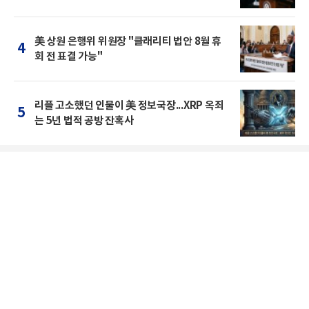
美 상원 은행위 위원장 "클래리티 법안 8월 휴
4
회 전 표결 가능"
리플 고소했던 인물이 美 정보국장...XRP 옥죄
5
는 5년 법적 공방 잔혹사