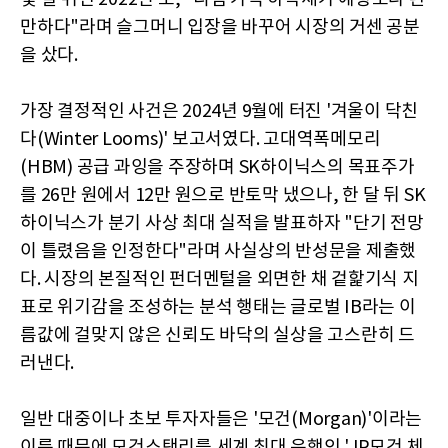
만하다"라며 슬그머니 입장을 바꾸어 시장의 거센 공분
을 샀다.
가장 결정적인 사건은 2024년 9월에 터진 '겨울이 닥친
다(Winter Looms)' 보고서였다. 고대역폭메모리
(HBM) 공급 과잉을 주장하며 SK하이닉스의 목표주가
를 26만 원에서 12만 원으로 반토막 냈으나, 한 달 뒤 SK
하이닉스가 분기 사상 최대 실적을 발표하자 "단기 전망
이 틀렸음을 인정한다"라며 사실상의 반성문을 제출했
다. 시장의 본질적인 펀더멘털을 외면한 채 겉핥기식 지
표로 위기감을 조성하는 분석 행태는 글로벌 IB라는 이
름값에 걸맞지 않은 신뢰도 바닥의 실상을 고스란히 드
러낸다.
일반 대중이나 초보 투자자들은 '모건(Morgan)'이라는
이름 때문에 모건스탠리를 세계 최대 은행인 'JP모건 체