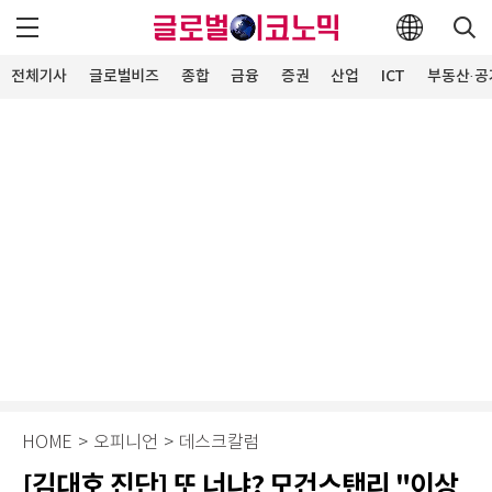
전체기사
글로벌비즈
종합
금융
증권
산업
ICT
부동산·공
HOME
>
오피니언
>
데스크칼럼
[김대호 진단] 또 너냐? 모건스탠리 "이상