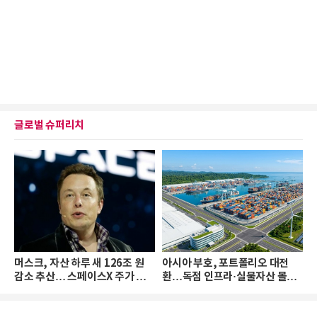
글로벌 슈퍼리치
머스크, 자산 하루 새 126조 원
아시아 부호, 포트폴리오 대전
감소 추산… 스페이스X 주가 하
환…독점 인프라·실물자산 몰린
락 때문
다