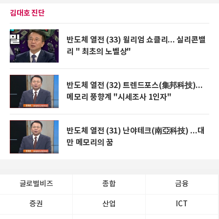
김대호 진단
반도체 열전 (33) 윌리엄 쇼클리... 실리콘밸
리 " 최초의 노벨상"
반도체 열전 (32) 트렌드포스(集邦科技)...
메모리 풍향계 "시세조사 1인자"
반도체 열전 (31) 난야테크(南亞科技) ...대
만 메모리의 꿈
글로벌비즈
종합
금융
증권
산업
ICT