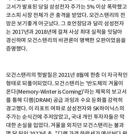
고서가 발표된 당일 삼성전자 주가는 5% 이상 폭락했고
코스피 시장 전체가 큰 충격을 받았다. 모건스탠리의 전
망은 보기좋게 어긋났다. 그 호언장담과 달리 삼성전자
는 2017년과 2018년에 걸쳐 사상 최대 실적을 잇달아
경신하며 모건스탠리의 비관론이 명백한 오판이었음을
증명했다.
모건스탠리의 헛발질은 2021년 8월에 한층 더 자극적인
형태로 되풀이되었다. 모건스탠리는 '반도체의 겨울이
온다(Memory-Winter is Coming)'라는 제목의 보고서
를 통해 디램(DRAM) 공급 과잉과 수요 둔화를 강력히
경고했다. 이 리포트 여파로 삼성전자와 SK하이닉스의
주가는 순식간에 주저앉았고, 국내 개인 투자자들은 막
대한 손실을 입었다. 겨울을 외치던 모건스탠리는 불과
몇 달 뒤인 2022년 초, "디램 가격 하락세가 예상보다 완