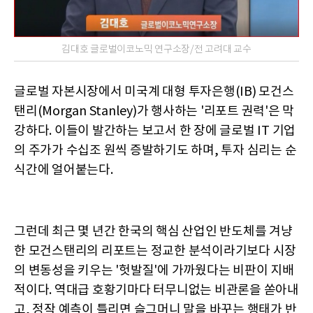
김대호 글로벌이코노믹 연구소장/전 고려대 교수
글로벌 자본시장에서 미국계 대형 투자은행(IB) 모건스
탠리(Morgan Stanley)가 행사하는 '리포트 권력'은 막
강하다. 이들이 발간하는 보고서 한 장에 글로벌 IT 기업
의 주가가 수십조 원씩 증발하기도 하며, 투자 심리는 순
식간에 얼어붙는다.
그런데 최근 몇 년간 한국의 핵심 산업인 반도체를 겨냥
한 모건스탠리의 리포트는 정교한 분석이라기보다 시장
의 변동성을 키우는 '헛발질'에 가까웠다는 비판이 지배
적이다. 역대급 호황기마다 터무니없는 비관론을 쏟아내
고, 정작 예측이 틀리면 슬그머니 말을 바꾸는 행태가 반