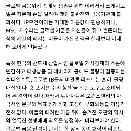
글로벌 금융위기 속에서 생존을 위해 이리저리 쪼개지고
일본 자본에 손을 벌려야 했던 불완전한 금융기관에 불
과하다. JP모건이라는 거대한 이름값에 편승하거나,
MSCI 지수라는 글로벌 기준을 자신들이 쥐고 흔든다는
식의 세간의 착시는 이들이 가진 권력을 실제보다 비대
해 보이게 만들었다.
특히 한국의 반도체 산업처럼 글로벌 거시경제의 흐름에
민감하고 파생상품 및 레버리지 공매도 물량이 집중되는
섹터일수록, 글로벌 IB들의 비관론 리포트는 흔히 '물량
매집'이나 '숏 포지션 수익 청산'을 위한 도구로 소비되
어 온 경향이 짙다.따라서 투자자들은 모건스탠리의 자
극적인 문구와 목표주가 하향 조정에 부화뇌동할 이유가
전혀 없다. 이들의 화려한 이름 뒤에 숨겨진 오판의 역사
와 얼룩진 선행매매 의혹을 냉정하게 바라보아야 한다.
글로벌 금융 권력이 던지는 한 장의 종이 호랑이 리포트