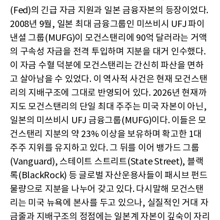
(Fed)의 긴급 자금 지원과 일본 금융자본의 등장이었다.
2008년 9월, 일본 최대 금융그룹인 미쓰비시 UFJ 파이
낸셜 그룹(MUFG)이 모건스탠리에 90억 달러라는 거액
의 구속성 자금을 전격 투입하며 지분을 대거 인수했다.
이 자금 수혈 덕분에 모건스탠리는 간신히 파산을 면하
고 살아남을 수 있었다. 이 역사적 사건은 현재 모건스탠
리의 지배구조에 그대로 반영되어 있다. 2026년 현재까
지도 모건스탠리의 단일 최대 주주는 미국 자본이 아닌,
일본의 미쓰비시 UFJ 금융그룹(MUFG)이다. 이들은 모
건스탠리 지분의 약 23% 이상을 보유하며 확고한 1대
주주 지위를 유지하고 있다. 그 뒤를 이어 뱅가드 그룹
(Vanguard), 스테이트 스트리트(State Street), 블랙
록(BlackRock) 등 글로벌 자산운용사들이 패시브 펀드
물량으로 지분을 나누어 갖고 있다. 다시말해 모건스탠
리는 미국 뉴욕에 본사를 두고 있으나, 실질적인 거대 자
금줄과 지배구조의 정점에는 일본계 자본이 깊숙이 자리