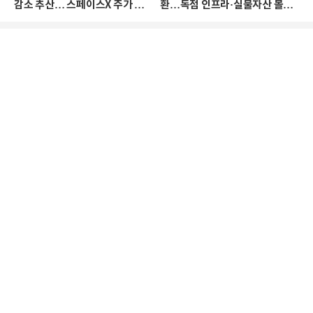
감소 추산… 스페이스X 주가 하
환…독점 인프라·실물자산 몰린
락 때문
다