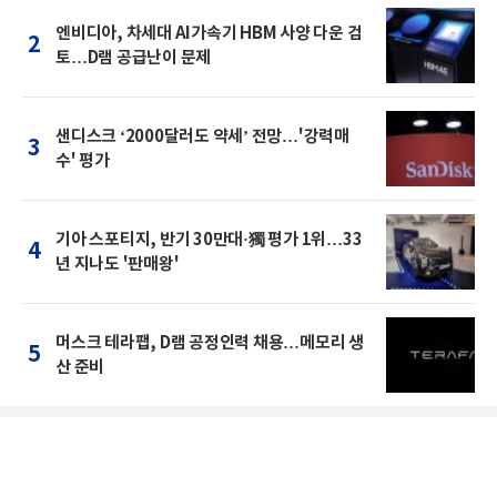
엔비디아, 차세대 AI가속기 HBM 사양 다운 검
2
토…D램 공급난이 문제
샌디스크 ‘2000달러도 약세’ 전망…'강력매
3
수' 평가
기아 스포티지, 반기 30만대·獨 평가 1위…33
4
년 지나도 '판매왕'
머스크 테라팹, D램 공정인력 채용…메모리 생
5
산 준비