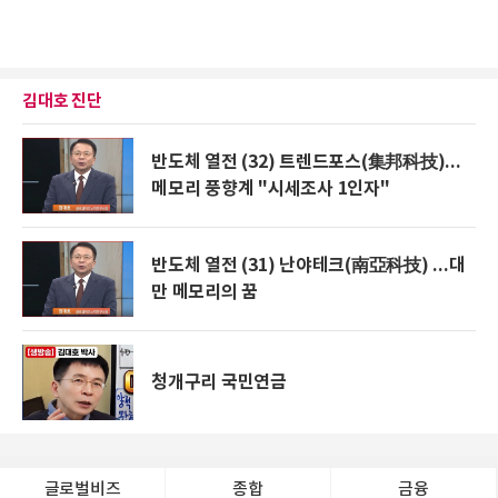
김대호 진단
반도체 열전 (32) 트렌드포스(集邦科技)...
메모리 풍향계 "시세조사 1인자"
반도체 열전 (31) 난야테크(南亞科技) ...대
만 메모리의 꿈
청개구리 국민연금
글로벌비즈
종합
금융