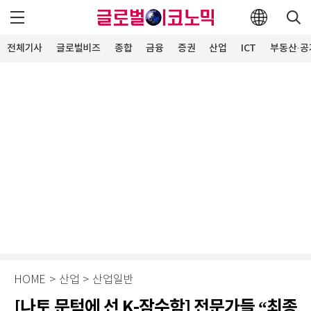
전체기사
글로벌비즈
종합
금융
증권
산업
ICT
부동산·공
HOME
>
산업
>
산업일반
[나토 문턱에 선 K-잠수함] 전문가들 “최종