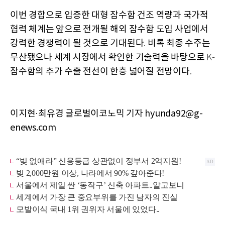
이번
경합으로
입증한
대형
잠수함
건조
역량과
국가적
협력
체계는
앞으로
전개될
해외
잠수함
도입
사업에서
강력한
경쟁력이
될
것으로
기대된다
비록
최종
수주는
.
무산됐으나
세계
시장에서
확인한
기술력을
바탕으로
K-
잠수함의
추가
수출
전선이
한층
넓어질
전망이다
.
이지현·최유경 글로벌이코노믹 기자 hyunda92@g-
enews.com