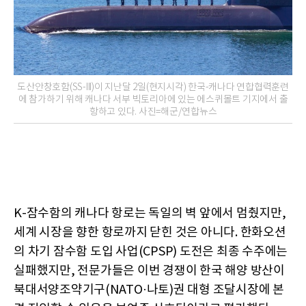
도산안창호함(SS-III)이 지난달 2일(현지시각) 한국-캐나다 연합협력훈련
에 참가하기 위해 캐나다 서부 빅토리아에 있는 에스퀴몰트 기지에서 출
항하고 있다. 사진=해군/연합뉴스
K-잠수함의 캐나다 항로는 독일의 벽 앞에서 멈췄지만,
세계 시장을 향한 항로까지 닫힌 것은 아니다. 한화오션
의 차기 잠수함 도입 사업(CPSP) 도전은 최종 수주에는
실패했지만, 전문가들은 이번 경쟁이 한국 해양 방산이
북대서양조약기구(NATO·나토)권 대형 조달시장에 본