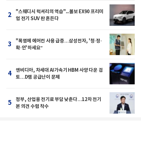
"스웨디시 럭셔리의 역습"...볼보 EX90 프리미
2
엄 전기 SUV 판 흔든다
"폭염에 에어컨 사용 급증…삼성전자, '청·정·
3
확·인'하세요”
엔비디아, 차세대 AI가속기 HBM 사양 다운 검
4
토…D램 공급난이 문제
정부, 산업용 전기료 부담 낮춘다…12차 전기
5
본 의견 수렴 착수