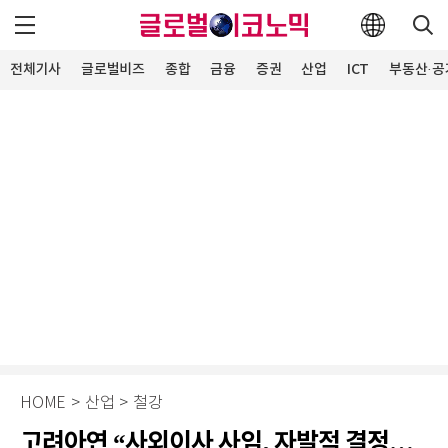
전체기사
글로벌비즈
종합
금융
증권
산업
ICT
부동산·공
HOME
>
산업
>
철강
고려아연 “사외이사 사임, 자발적 결정…