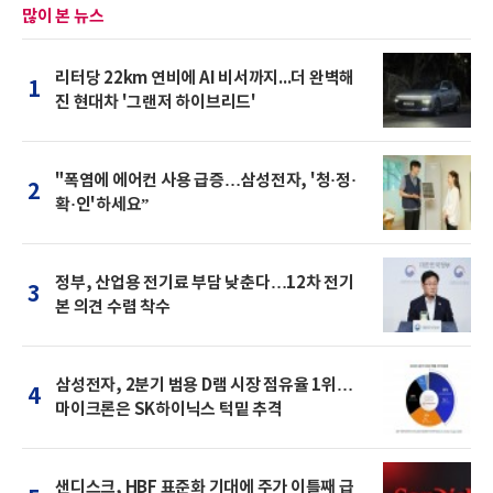
많이 본 뉴스
리터당 22km 연비에 AI 비서까지...더 완벽해
1
진 현대차 '그랜저 하이브리드'
"폭염에 에어컨 사용 급증…삼성전자, '청·정·
2
확·인'하세요”
정부, 산업용 전기료 부담 낮춘다…12차 전기
3
본 의견 수렴 착수
삼성전자, 2분기 범용 D램 시장 점유율 1위…
4
마이크론은 SK하이닉스 턱밑 추격
샌디스크, HBF 표준화 기대에 주가 이틀째 급