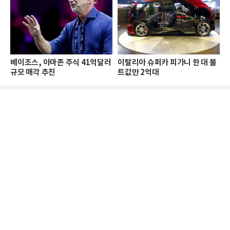
베이조스, 아마존 주식 41억달러
이탈리아 슈퍼카 피가니 한 대 볼
규모 매각 추진
트값만 2억대