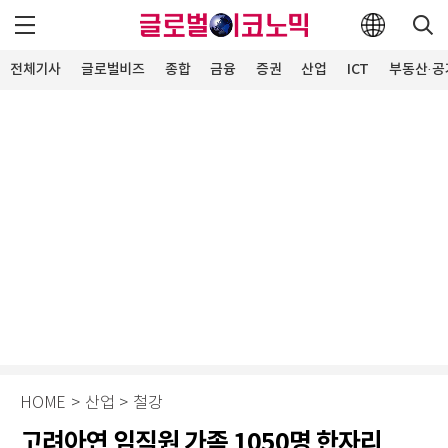
전체기사
글로벌비즈
종합
금융
증권
산업
ICT
부동산·공
HOME
>
산업
>
철강
고려아연 임직원 가족 1050명 한자리