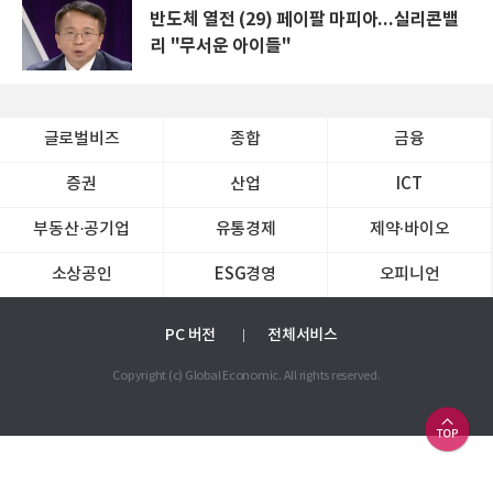
반도체 열전 (29) 페이팔 마피아...실리콘밸
리 "무서운 아이들"
글로벌비즈
종합
금융
증권
산업
ICT
부동산·공기업
유통경제
제약∙바이오
소상공인
ESG경영
오피니언
PC 버전
전체서비스
Copyright (c) Global Economic. All rights reserved.