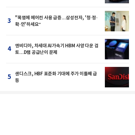
"폭염에 에어컨 사용 급증…삼성전자, '청·정·
3
확·인'하세요”
엔비디아, 차세대 AI가속기 HBM 사양 다운 검
4
토…D램 공급난이 문제
샌디스크, HBF 표준화 기대에 주가 이틀째 급
5
등