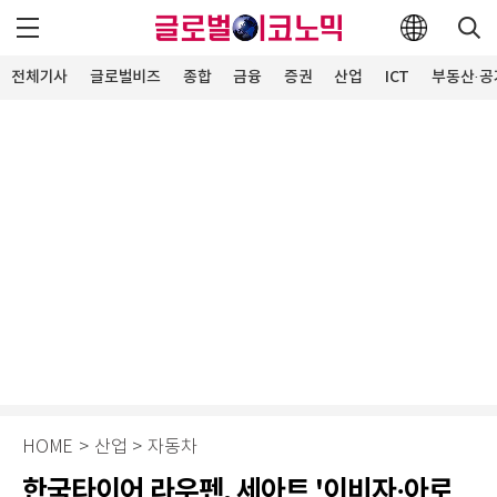
전체기사
글로벌비즈
종합
금융
증권
산업
ICT
부동산·공
HOME
>
산업
>
자동차
한국타이어 라우펜, 세아트 '이비자·아로