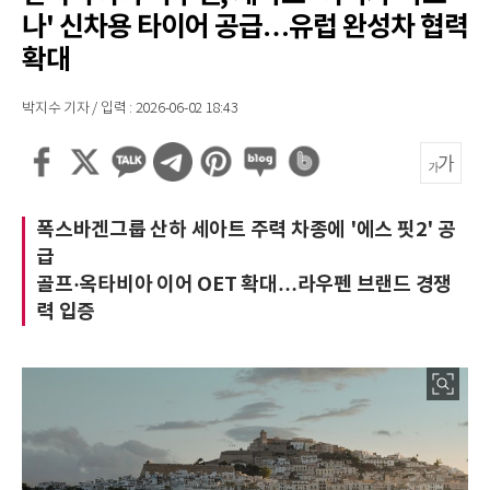
나' 신차용 타이어 공급…유럽 완성차 협력
확대
박지수 기자 / 입력 : 2026-06-02 18:43
폭스바겐그룹 산하 세아트 주력 차종에 '에스 핏2' 공
급
골프·옥타비아 이어 OET 확대…라우펜 브랜드 경쟁
력 입증