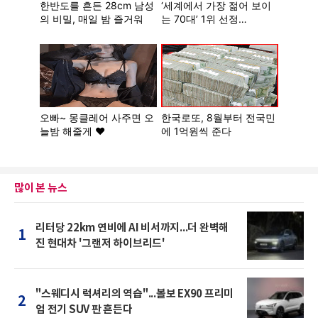
많이 본 뉴스
리터당 22km 연비에 AI 비서까지...더 완벽해
1
진 현대차 '그랜저 하이브리드'
"스웨디시 럭셔리의 역습"...볼보 EX90 프리미
2
엄 전기 SUV 판 흔든다