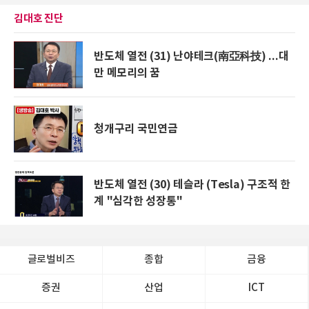
김대호 진단
반도체 열전 (31) 난야테크(南亞科技) ...대
만 메모리의 꿈
청개구리 국민연금
반도체 열전 (30) 테슬라 (Tesla) 구조적 한
계 "심각한 성장통"
글로벌비즈
종합
금융
증권
산업
ICT