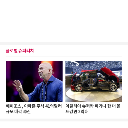
글로벌 슈퍼리치
베이조스, 아마존 주식 41억달러
이탈리아 슈퍼카 피가니 한 대 볼
규모 매각 추진
트값만 2억대