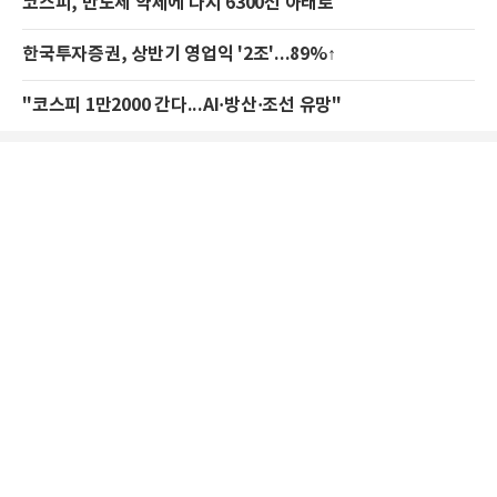
코스피, 반도체 약세에 다시 6300선 아래로
한국투자증권, 상반기 영업익 '2조'...89%↑
"코스피 1만2000 간다...AI·방산·조선 유망"