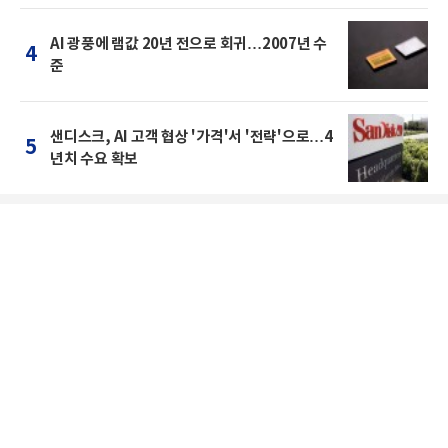
AI 광풍에 램값 20년 전으로 회귀…2007년 수
4
준
샌디스크, AI 고객 협상 '가격'서 '전략'으로…4
5
년치 수요 확보