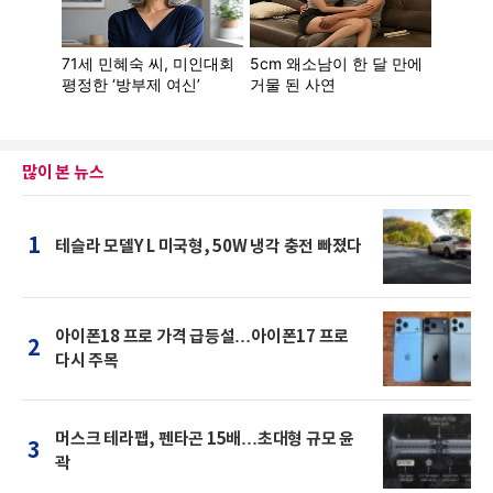
많이 본 뉴스
1
테슬라 모델Y L 미국형, 50W 냉각 충전 빠졌다
아이폰18 프로 가격 급등설…아이폰17 프로
2
다시 주목
머스크 테라팹, 펜타곤 15배…초대형 규모 윤
3
곽