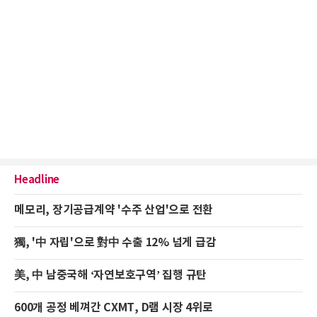
Headline
메모리, 장기공급계약 '수주 산업'으로 전환
獨, '中 자립'으로 對中 수출 12% 넘게 급감
美, 中 남중국해 ‘자연보호구역’ 집행 규탄
600개 공정 베껴간 CXMT, D램 시장 4위로