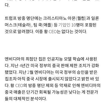
다
.
트럼프
방중
명단에는
크리스티아노
아몬
퀄컴
과
일론
(
)
머스크
테슬라
팀
쿡
애플
등
명이
포함된
(
),
(
)
기업인 10
것으로
알려졌다
이중
황
는
없다는
것이다
.
CEO
.
엔비디아의
최첨단
칩은
인공지능
모델
학습에
사용된
다
지난
년간
미국
정부의
중국
판매
제한
조치가
강화
.
4
됐었다
지난
월
엔비디아는
미국
정부의
승인을
받은
.
2
칩조차
아직
중국
시장에
출시되지
않았다고
밝힌
바
있
다
황
의
방중
명단
제외
등
악재로
인해
엔비디아의
.
CEO
중국
매출은
단기간
회복될
가능성은
낮다는
게
전문가
들의
대체적인
분석이다
.