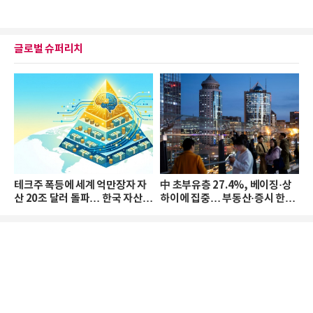
글로벌 슈퍼리치
테크주 폭등에 세계 억만장자 자
中 초부유층 27.4%, 베이징·상
산 20조 달러 돌파… 한국 자산
하이에 집중… 부동산·증시 한파
격차 확대
로 자산은 소폭 감소