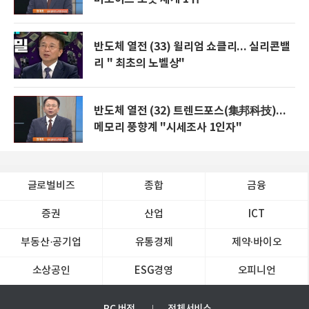
반도체 열전 (33) 윌리엄 쇼클리... 실리콘밸
리 " 최초의 노벨상"
반도체 열전 (32) 트렌드포스(集邦科技)...
메모리 풍향계 "시세조사 1인자"
글로벌비즈
종합
금융
증권
산업
ICT
부동산·공기업
유통경제
제약∙바이오
소상공인
ESG경영
오피니언
PC 버전
전체서비스