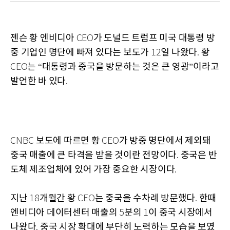
젠슨
황
엔비디아
가
도널드
트럼프
미국
대통령
방
CEO
중
기업인
명단에
빠져
있다는
보도가
일
나왔다
황
12
.
는
대통령과
중국을
방문하는
것은
큰
영광
이라고
CEO
“
”
발언한
바
있다
.
보도에
따르면
황
가
방중
명단에서
제외돼
CNBC
CEO
중국
매출에
큰
타격을
받을
것이란
전망이다
중국은
반
.
도체
제조업체에
있어
가장
중요한
시장이다
.
지난
개월간
황
는
중국을
수차례
방문했다
한때
18
CEO
.
엔비디아
데이터센터
매출의
분의
이
중국
시장에서
5
1
나왔다
중국
시장
확대에
부단히
노력하는
모습을
보였
.