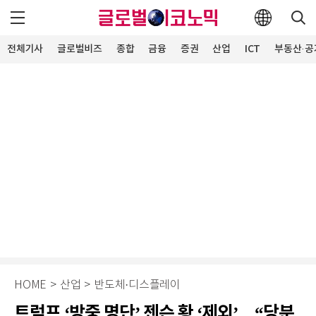
전체기사
글로벌비즈
종합
금융
증권
산업
ICT
부동산·공
HOME
>
산업
>
반도체·디스플레이
트럼프 ‘방중 명단’ 젠슨 황 ‘제외’…“당분