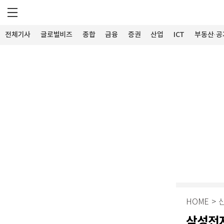
전체기사
글로벌비즈
종합
금융
증권
산업
ICT
부동산·공
HOME
>
삼성전자