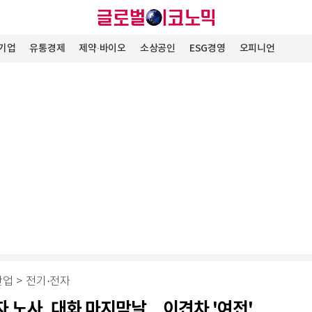
기업
유통경제
제약∙바이오
소상공인
ESG경영
오피니언
산업
>
전기·전자
 노사, 대화 마지막날…이견차 '여전'