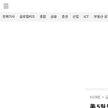
전체기사
글로벌비즈
종합
금융
증권
산업
ICT
부동산·공
HOME
>
美 5월 