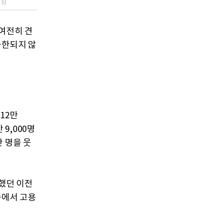
생성
 여전히 견
국한되지 않
 12만
 9,000명
 명을 웃
도했던 이전
업종에서 고용