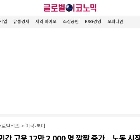
기업
유통경제
제약∙바이오
소상공인
ESG경영
오피니언
글로벌비즈
>
미국·북미
민간 고용 12만 2,000 명 깜짝 증가...노동 