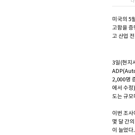
다
미국의 5
고함을 증
고 산업 
3일(현지
ADP(Aut
2,000명
에서 수정
도는 규모다
이번 조사
몇 달 간의
이 늘었다