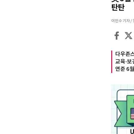
탄탄
이인수 기자 / 입력
다우존스 
교육·보건
연준 6월