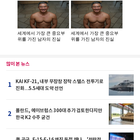
많이 본 뉴스
KAI KF-21, 내부 무장창 장착 스텔스 전투기로
1
진화…5.5세대 도약 선언
폴란드, 에이브럼스 300대 추가 검토한다지만
2
한국 K2 수주 굳건
美 공군, F-15·F-16 엔진 독점 깨나…'전략적