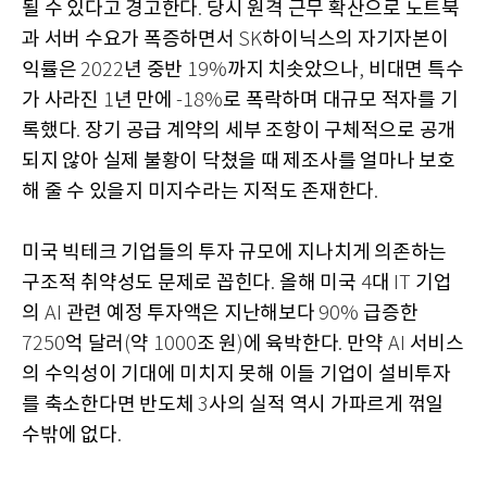
될 수 있다고 경고한다
당시 원격 근무 확산으로 노트북
.
과 서버 수요가 폭증하면서
하이닉스의 자기자본이
SK
익률은
년 중반
까지 치솟았으나
비대면 특수
2022
19%
,
가 사라진
년 만에
로 폭락하며 대규모 적자를 기
1
-18%
록했다
장기 공급 계약의 세부 조항이 구체적으로 공개
.
되지 않아 실제 불황이 닥쳤을 때 제조사를 얼마나 보호
해 줄 수 있을지 미지수라는 지적도 존재한다
.
미국 빅테크 기업들의 투자 규모에 지나치게 의존하는
구조적 취약성도 문제로 꼽힌다
올해 미국
대
기업
.
4
IT
의
관련 예정 투자액은 지난해보다
급증한
AI
90%
억 달러
약
조 원
에 육박한다
만약
서비스
7250
(
1000
)
.
AI
의 수익성이 기대에 미치지 못해 이들 기업이 설비투자
를 축소한다면 반도체
사의 실적 역시 가파르게 꺾일
3
수밖에 없다
.