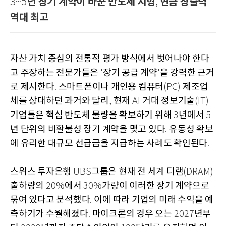
년 장기 계약이 바꾼 반도체 지형
현금 창출력
3~5
,
역대 최고
자산 가치 중심의 전통적 평가 방식에서 벗어나야 한다
고 주장하는 전문가들은
장기 공급 계약
을 강력한 근거
'
'
로 제시한다
스마트폰이나 개인용 컴퓨터
제조업
.
(PC)
체를 상대하던 과거와 달리
현재
거대 정보기술
,
AI
(IT)
기업들은 핵심 반도체 물량을 확보하기 위해
년에서
3
5
년 단위의 비환불성 장기 계약을 맺고 있다
유동성 확보
.
에 유리한 대규모 선급금을 지급하는 사례도 확인된다
.
스위스 투자은행
그룹은 현재 전 세계 디램
UBS
(DRAM)
출하량의
에서
가량이 이러한 장기 계약으로
20%
30%
묶여 있다고 분석했다
이에 따라 기업의 미래 수익을 예
.
측하기가 수월해졌다
마이크론의 경우 오는
년부
.
2027