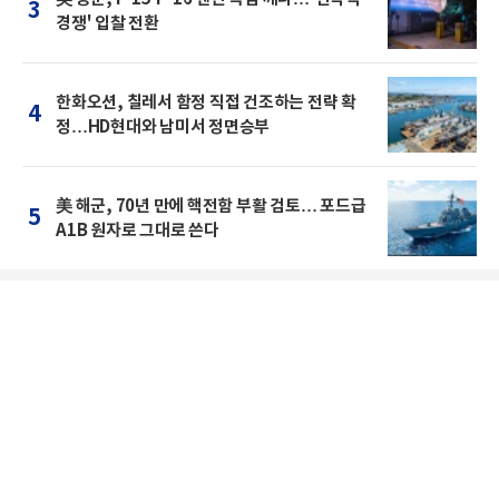
3
경쟁' 입찰 전환
한화오션, 칠레서 함정 직접 건조하는 전략 확
4
정…HD현대와 남미서 정면승부
美 해군, 70년 만에 핵전함 부활 검토… 포드급
5
A1B 원자로 그대로 쓴다