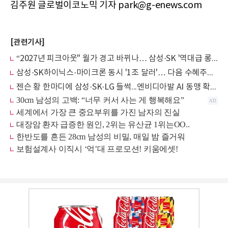
김주원 글로벌이코노믹 기자 park@g-enews.com
[관련기사]
“2027년 피크아웃" 월가 경고 바뀌나… 삼성·SK '역대급 롱런'의 근거 늘어나
삼성·SK하이닉스·마이크론 동시 '1조 달러'… 다음 수혜주는 'K-부품주'
젠슨 황 한마디에 삼성·SK·LG 들썩...엔비디아발 AI 동맹 확대 기대