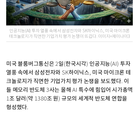
인공지능(AI) 투자 열풍 속에서 삼성전자와 SK하이닉스, 미국 마이크론
테크놀로지가 직면한 기업가치 평가 논쟁이 뜨겁다. 이미지=제미나이3
미국 블룸버그통신은
일
한국시각
인공지능
투자
2
(
)
(AI)
열풍 속에서 삼성전자와
하이닉스
미국 마이크론 테
SK
,
크놀로지가 직면한 기업가치 평가 논쟁을 보도했다
이
.
들 메모리 반도체
사는 올해
특수에 힘입어 시가총액
3
AI
조 달러
약
조 원
규모의 세계적 반도체 연합을
1
(
1380
)
형성했다
.