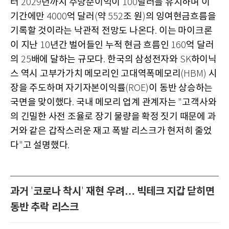
터
년까지 주당순이익이
달러를 유지하며 이
2029
100
기간에만
억 달러
약
조 원
의 잉여현금흐름을
4000
(
552
)
기록할 것이라는 낙관적 전망도 나온다
이는 마이크론
.
이 지난
년간 벌어들인 누적 현금 흐름인
억 달러
10
160
의
배에 달하는 규모다
한국의 삼성전자와
하이닉
25
.
SK
스 역시 고부가가치 메모리인 고대역폭메모리
시
(HBM)
장을 주도하며 자기자본이익률
이 동반 상승하는
(ROE)
국면을 맞이했다
국내 메모리 업계 관계자는
고객사와
.
"
의 긴밀한 사전 조율로 장기 물량을 확정 짓기 때문에 과
거와 같은 갑작스러운 재고 폭발 리스크가 현저히 줄었
다
고 설명했다
"
.
과거
코로나 착시
재현 우려… 빅테크 지갑 닫히면
'
'
동반 추락 리스크