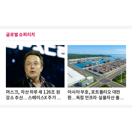
글로벌 슈퍼리치
머스크, 자산 하루 새 126조 원
아시아 부호, 포트폴리오 대전
감소 추산… 스페이스X 주가 하
환…독점 인프라·실물자산 몰린
락 때문
다