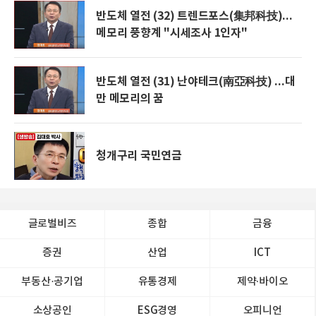
반도체 열전 (32) 트렌드포스(集邦科技)...
메모리 풍향계 "시세조사 1인자"
반도체 열전 (31) 난야테크(南亞科技) ...대
만 메모리의 꿈
청개구리 국민연금
글로벌비즈
종합
금융
증권
산업
ICT
부동산·공기업
유통경제
제약∙바이오
소상공인
ESG경영
오피니언