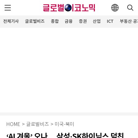
전체기사
글로벌비즈
종합
금융
증권
산업
ICT
부동산·공
HOME
>
글로벌비즈
>
미국·북미
‘AI 겨울’ 오나… 삼성·SK하이닉스 덮친