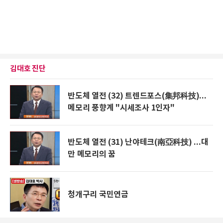
김대호 진단
반도체 열전 (32) 트렌드포스(集邦科技)...
메모리 풍향계 "시세조사 1인자"
반도체 열전 (31) 난야테크(南亞科技) ...대
만 메모리의 꿈
청개구리 국민연금