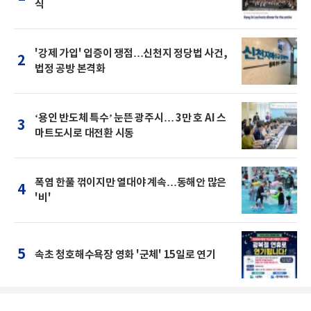
식
'강제 가입' 입증이 쟁점…신천지 정당법 사건,
2
법정 공방 본격화
‘용인 반도체 특수’ 눈뜬 광주시… 3만 호 AI 스
3
마트도시로 대전환 시동
폭염 한풀 꺾이지만 열대야 계속…동해안 많은
4
'비'
5
속초 청호해수욕장 영화 '군체' 15일로 연기