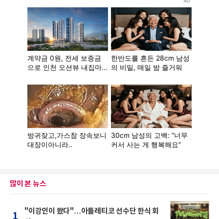
많이 본 뉴스
"이강인이 쐈다"…아틀레티코 선수단 한식 회
1