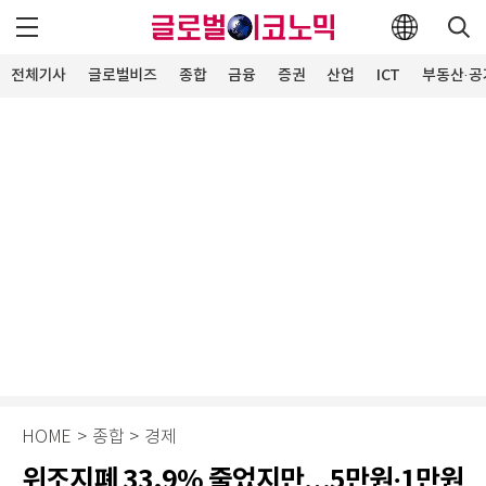
전체기사
글로벌비즈
종합
금융
증권
산업
ICT
부동산·공
HOME
>
종합
>
경제
위조지폐 33.9% 줄었지만…5만원·1만원