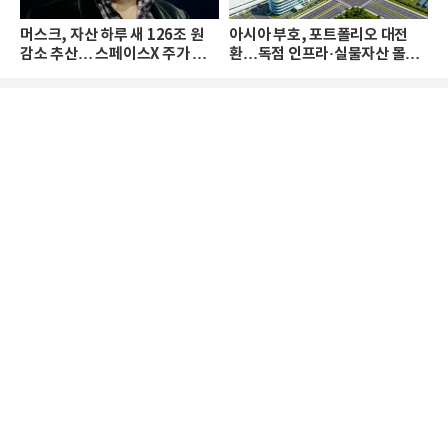
머스크, 자산 하루 새 126조 원
아시아 부호, 포트폴리오 대전
감소 추산… 스페이스X 주가 하
환…독점 인프라·실물자산 몰린
락 때문
다