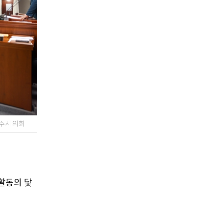
영주시 의회
활동의 닻