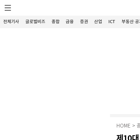
전체기사
글로벌비즈
종합
금융
증권
산업
ICT
부동산·공
HOME
>
제10대