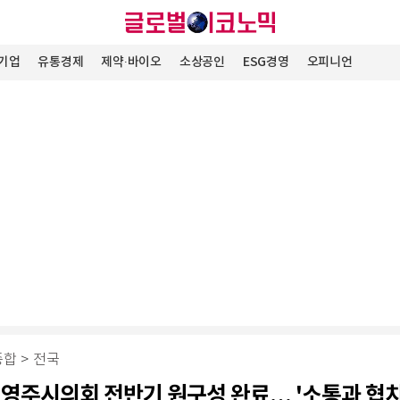
기업
유통경제
제약∙바이오
소상공인
ESG경영
오피니언
종합
>
전국
 영주시의회 전반기 원구성 완료… '소통과 협치