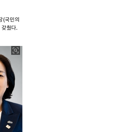
장(국민의
 갖췄다.