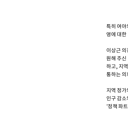
특히 여야
영에 대한
이상근 의
원해 주신
하고, 지
통하는 의
지역 정가
인구 감소
'정책 파