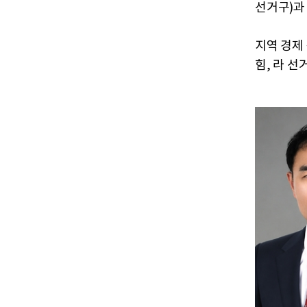
선거구)과
지역 경제
힘, 라 