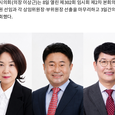
시의회(의장 이상근)는 8일 열린 제302회 임시회 제2차 본회
원 선임과 각 상임위원장·부위원장 선출을 마무리하고 3일간
회했다.