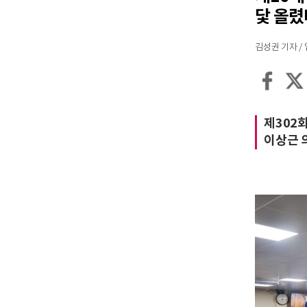
닻 올렸
김성권 기자 / 입력
제302
이상근 