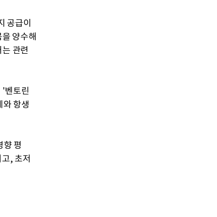
지 공급이
목을 양수해
처는 관련
 '벤토린
제와 항생
영향 평
고, 초저