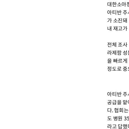
대한소아청
아티반 주
가 소진돼 
내 재고가
전체 조사 
라제팜 성
을 빠르게
정도로 중
아티반 주
공급을 맡
다. 협회
도 병원 
라고 답했