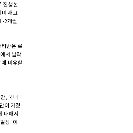
로 진행한
이미 재고
1~2개월
 아티반은 로
황에서 발작
'에 비유할
만, 국내
불안이 커졌
에 대해서
 발상"이