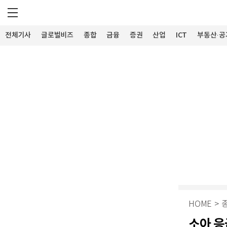
전체기사
글로벌비즈
종합
금융
증권
산업
ICT
부동산·공
HOME
>
소아 응