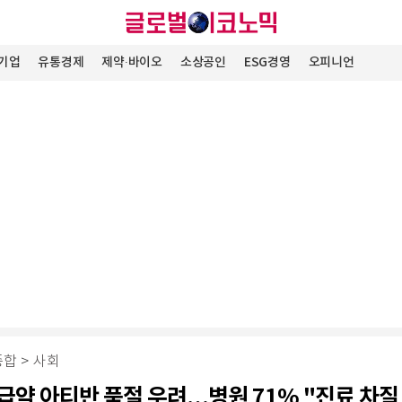
기업
유통경제
제약∙바이오
소상공인
ESG경영
오피니언
종합
>
사회
급약 아티반 품절 우려…병원 71% "진료 차질