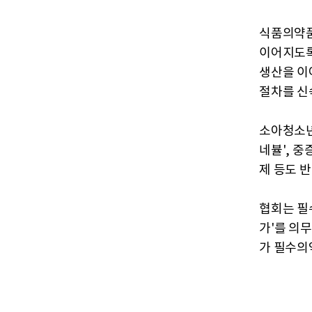
식품의약품
이어지도록
생산을 이
절차를 신
소아청소년
네뷸', 
제 등도 
협회는 필
가'를 의
가 필수의