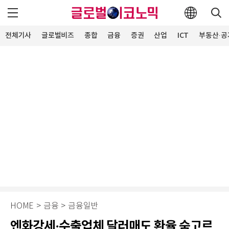
전체기사
글로벌비즈
종합
금융
증권
산업
ICT
부동산·공
HOME
>
금융
>
금융일반
엔화강세·수출업체 달러매도 환율 숨고르