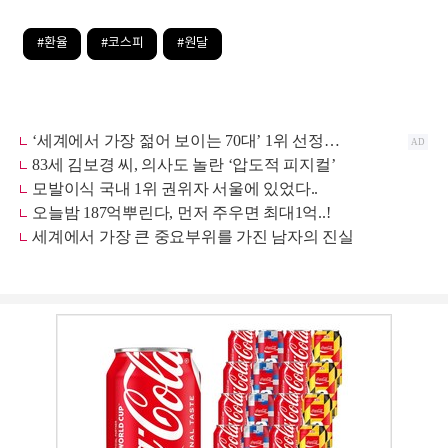
#환율
#코스피
#원달