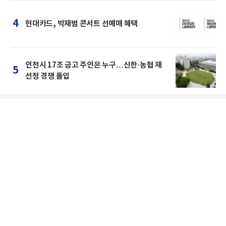
4
현대카드, 박재범 콘서트 선예매 혜택
인천시 17조 금고 주인은 누구…신한·농협 재
5
선정 경쟁 돌입