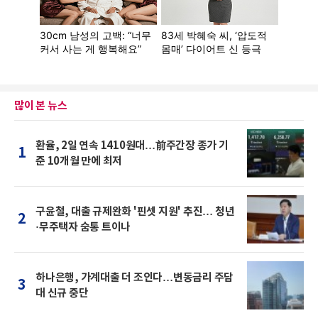
많이 본 뉴스
환율, 2일 연속 1410원대…前주간장 종가 기
1
준 10개월 만에 최저
구윤철, 대출 규제완화 '핀셋 지원' 추진… 청년
2
·무주택자 숨통 트이나
하나은행, 가계대출 더 조인다…변동금리 주담
3
대 신규 중단