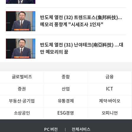
반도체 열전 (32) 트렌드포스(集邦科技)...
메모리 풍향계 "시세조사 1인자"
반도체 열전 (31) 난야테크(南亞科技) ...대
만 메모리의 꿈
글로벌비즈
종합
금융
증권
산업
ICT
부동산·공기업
유통경제
제약∙바이오
소상공인
ESG경영
오피니언
PC 버전
전체서비스