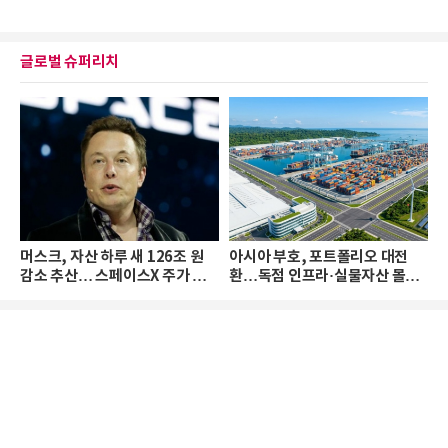
글로벌 슈퍼리치
머스크, 자산 하루 새 126조 원
아시아 부호, 포트폴리오 대전
감소 추산… 스페이스X 주가 하
환…독점 인프라·실물자산 몰린
락 때문
다