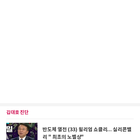
김대호 진단
반도체 열전 (33) 윌리엄 쇼클리... 실리콘밸
리 " 최초의 노벨상"