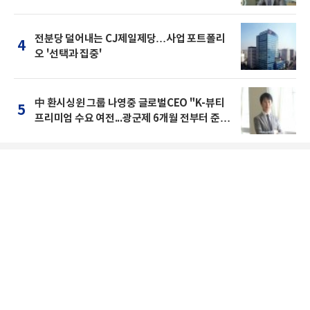
돌파를"
전분당 덜어내는 CJ제일제당…사업 포트폴리
4
오 '선택과 집중'
中 환시싱윈 그룹 나영중 글로벌CEO "K-뷰티
5
프리미엄 수요 여전...광군제 6개월 전부터 준비
를 "