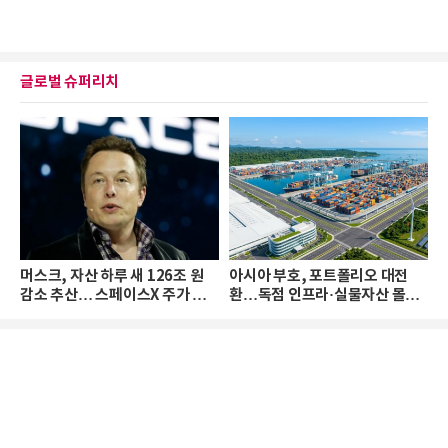
글로벌 슈퍼리치
머스크, 자산 하루 새 126조 원
아시아 부호, 포트폴리오 대전
감소 추산… 스페이스X 주가 하
환…독점 인프라·실물자산 몰린
락 때문
다