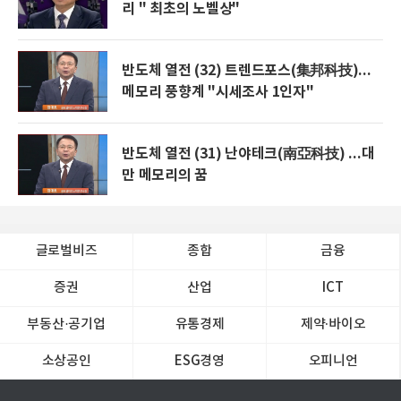
리 " 최초의 노벨상"
반도체 열전 (32) 트렌드포스(集邦科技)...
메모리 풍향계 "시세조사 1인자"
반도체 열전 (31) 난야테크(南亞科技) ...대
만 메모리의 꿈
글로벌비즈
종합
금융
증권
산업
ICT
부동산·공기업
유통경제
제약∙바이오
소상공인
ESG경영
오피니언