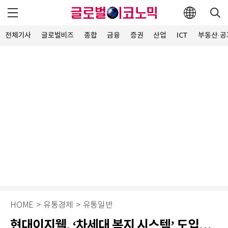
전체기사
글로벌비즈
종합
금융
증권
산업
ICT
부동산·공
HOME
>
유통경제
>
유통일반
현대이지웰, ‘차세대 복지 시스템’ 도입…