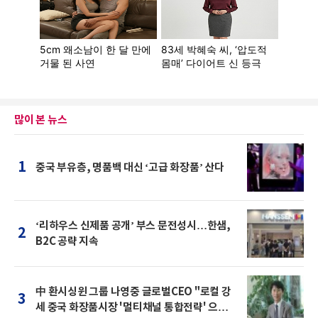
많이 본 뉴스
1
중국 부유층, 명품백 대신 ‘고급 화장품’ 산다
‘리하우스 신제품 공개’ 부스 문전성시…한샘,
2
B2C 공략 지속
中 환시싱윈 그룹 나영중 글로벌CEO "로컬 강
3
세 중국 화장품시장 '멀티채널 통합전략' 으로