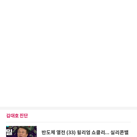
김대호 진단
반도체 열전 (33) 윌리엄 쇼클리... 실리콘밸