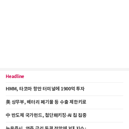
Headline
HMM, 타코마 항만 터미널에 1900억 투자
美 상무부, 배터리 폐기물 등 수출 제한키로
中 반도체 국가펀드, 첨단패키징·AI 칩 집중
뉴욕증시, 연준 금리 동결 전망에 3대 지수↑