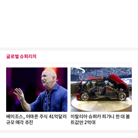
글로벌 슈퍼리치
베이조스, 아마존 주식 41억달러
이탈리아 슈퍼카 피가니 한 대 볼
규모 매각 추진
트값만 2억대