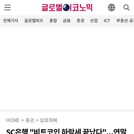
전체기사
글로벌비즈
종합
금융
증권
산업
ICT
부동산·공
HOME
>
증권
>
암호화폐
SC은행 "비트코인 하락세 끝났다"...연말