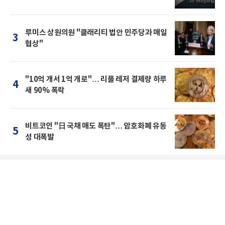
루미스 상원의원 "클래리티 법안 민주당과 매일
3
협상"
"10억 개서 1억 개로"… 리플 레저 결제량 하루
4
새 90% 폭락
비트코인 "日 국채 매도 폭탄"… 암호화폐 유동
5
성 대폭발