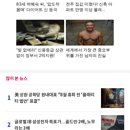
많이 본 뉴스
美 상원 공화당 원내대표 "8월 휴회 전 '클래리
1
티 법안' 표결"
글로벌 IB 삼성전자 목표가…골드만 2배, 노무
2
라는 3배