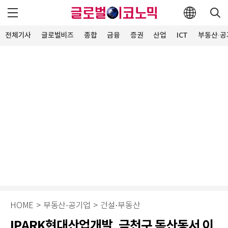
전체기사
글로벌비즈
종합
금융
증권
산업
ICT
부동산·공
HOME
>
부동산·공기업
>
건설·부동산
IPARK현대산업개발, 금천구 독산동서 이