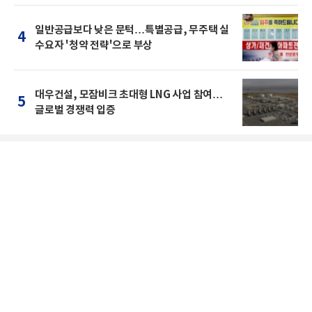
일반공급보다 낮은 문턱…특별공급, 무주택 실
4
수요자 '청약 전략'으로 부상
대우건설, 모잠비크 초대형 LNG 사업 참여…
5
글로벌 경쟁력 입증