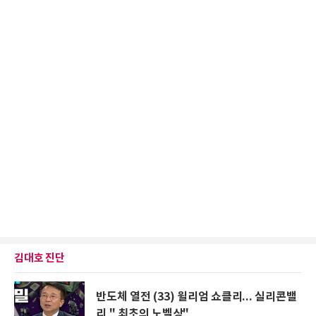
김대호 진단
반도체 열전 (33) 윌리엄 쇼클리... 실리콘밸
리 " 최초의 노벨상"