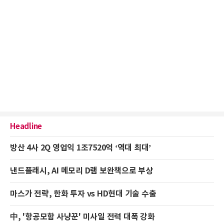
Headline
방산 4사 2Q 영업익 1조7520억 ‘역대 최대’
낸드플래시, AI 메모리 D램 보완책으로 부상
마스가 전략, 한화 투자 vs HD현대 기술 수출
中, '항공모함 사냥꾼' 미사일 전력 대폭 강화