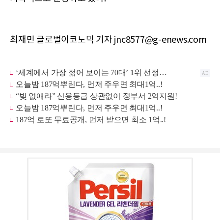
최재민 글로벌이코노믹 기자 jnc8577@g-enews.com