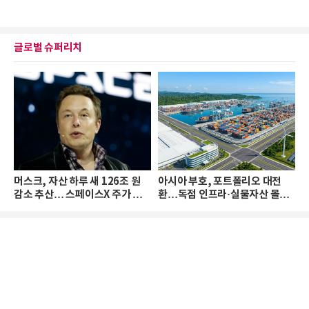
글로벌 슈퍼리치
머스크, 자산 하루 새 126조 원
아시아 부호, 포트폴리오 대전
감소 추산… 스페이스X 주가 하
환…독점 인프라·실물자산 몰린
락 때문
다