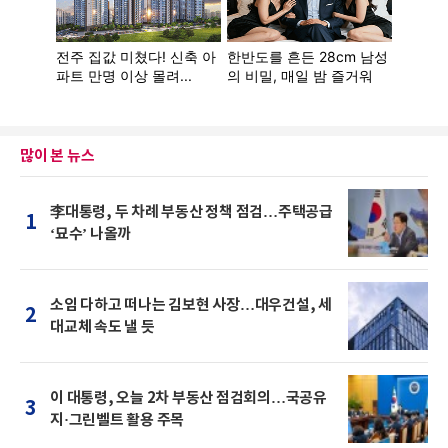
많이 본 뉴스
李대통령, 두 차례 부동산 정책 점검…주택공급
1
‘묘수’ 나올까
소임 다하고 떠나는 김보현 사장…대우건설, 세
2
대교체 속도 낼 듯
이 대통령, 오늘 2차 부동산 점검회의…국공유
3
지·그린벨트 활용 주목