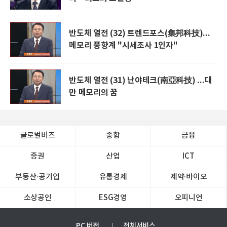
반도체 열전 (32) 트렌드포스(集邦科技)...
메모리 풍향계 "시세조사 1인자"
반도체 열전 (31) 난야테크(南亞科技) ...대
만 메모리의 꿈
글로벌비즈
종합
금융
증권
산업
ICT
부동산·공기업
유통경제
제약∙바이오
소상공인
ESG경영
오피니언
PC 버전
전체서비스