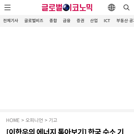
전체기사
글로벌비즈
종합
금융
증권
산업
ICT
부동산·공
HOME
>
오피니언
>
기고
[이한우의 에너지 톺아보기] 한국 수소 기