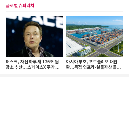
글로벌 슈퍼리치
머스크, 자산 하루 새 126조 원
아시아 부호, 포트폴리오 대전
감소 추산… 스페이스X 주가 하
환…독점 인프라·실물자산 몰린
락 때문
다