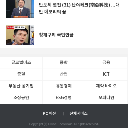
반도체 열전 (31) 난야테크(南亞科技) ...대
만 메모리의 꿈
청개구리 국민연금
글로벌비즈
종합
금융
증권
산업
ICT
부동산·공기업
유통경제
제약∙바이오
소상공인
ESG경영
오피니언
PC 버전
전체서비스
Copyright (c) Global Economic. All rights reserved.