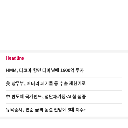
Headline
HMM, 타코마 항만 터미널에 1900억 투자
美 상무부, 배터리 폐기물 등 수출 제한키로
中 반도체 국가펀드, 첨단패키징·AI 칩 집중
뉴욕증시, 연준 금리 동결 전망에 3대 지수↑