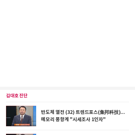
김대호 진단
반도체 열전 (32) 트렌드포스(集邦科技)...
메모리 풍향계 "시세조사 1인자"