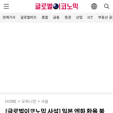
전체기사
글로벌비즈
종합
금융
증권
산업
ICT
부동산·공
HOME
>
오피니언
>
사설
[글로벌이코노믹 사설] 일본 엔화 환율 불