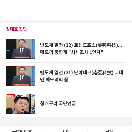
김대호 진단
반도체 열전 (32) 트렌드포스(集邦科技)...
메모리 풍향계 "시세조사 1인자"
반도체 열전 (31) 난야테크(南亞科技) ...대
만 메모리의 꿈
청개구리 국민연금