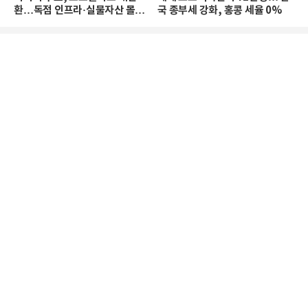
환…독점 인프라·실물자산 몰린
국 종부세 강화, 홍콩 세율 0%
다