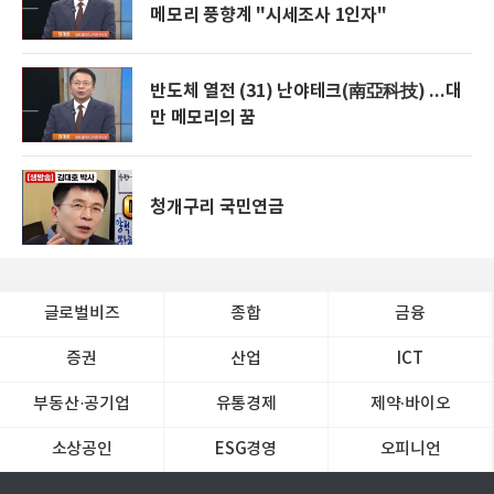
메모리 풍향계 "시세조사 1인자"
반도체 열전 (31) 난야테크(南亞科技) ...대
만 메모리의 꿈
청개구리 국민연금
글로벌비즈
종합
금융
증권
산업
ICT
부동산·공기업
유통경제
제약∙바이오
소상공인
ESG경영
오피니언