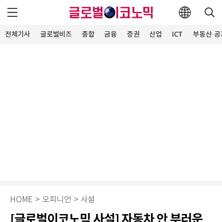
전체기사
글로벌비즈
종합
금융
증권
산업
ICT
부동산·공
HOME
>
오피니언
>
사설
[글로벌이코노믹 사설] 자동차 안 부러운