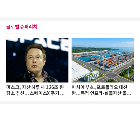
글로벌 슈퍼리치
머스크, 자산 하루 새 126조 원
아시아 부호, 포트폴리오 대전
감소 추산… 스페이스X 주가 하
환…독점 인프라·실물자산 몰린
락 때문
다