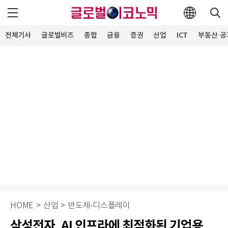
전체기사
글로벌비즈
종합
금융
증권
산업
ICT
부동산·공
HOME
>
산업
>
반도체·디스플레이
삼성전자, AI 인프라에 최적화된 기업용