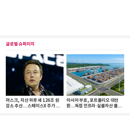
글로벌 슈퍼리치
머스크, 자산 하루 새 126조 원
아시아 부호, 포트폴리오 대전
감소 추산… 스페이스X 주가 하
환…독점 인프라·실물자산 몰린
락 때문
다