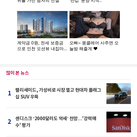
많이 본 뉴스
팰리세이드, 가성비로 시장 열고 현대차 플래그
1
십 SUV 우뚝
샌디스크 ‘2000달러도 약세’ 전망…'강력매
2
수' 평가