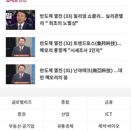
김대호 진단
반도체 열전 (33) 윌리엄 쇼클리... 실리콘밸
리 " 최초의 노벨상"
반도체 열전 (32) 트렌드포스(集邦科技)...
메모리 풍향계 "시세조사 1인자"
반도체 열전 (31) 난야테크(南亞科技) ...대
만 메모리의 꿈
글로벌비즈
종합
금융
증권
산업
ICT
부동산·공기업
유통경제
제약∙바이오