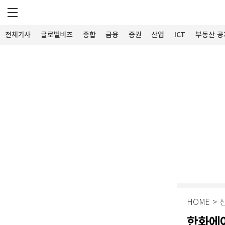
전체기사
글로벌비즈
종합
금융
증권
산업
ICT
부동산·공
HOME
>
한화에어