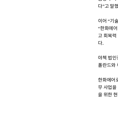
다”고 말했
이어 “기
“한화에어
고 회복력
다.
야첵 법인
폴란드와 
한화에어로
무 사업을
을 위한 현