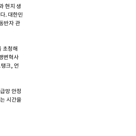
과 현지 생
했다. 대한민
동반자 관
를 초청해
 동맹변혁사
탱크, 언
공급망
안정
지는
시간을