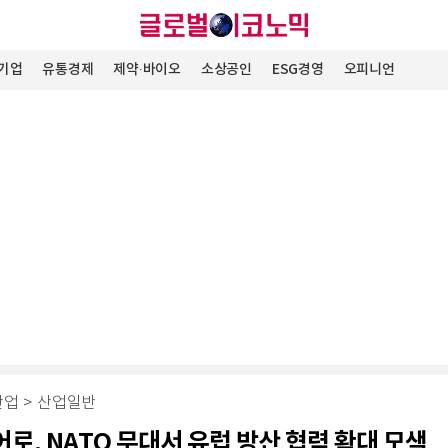
기업
유통경제
제약∙바이오
소상공인
ESG경영
오피니언
산업
>
산업일반
로, NATO 무대서 유럽 방산 협력 확대 모색