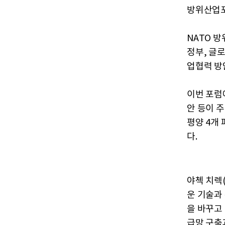
방위산업포
NATO 
정부, 글
업협력 방
이번 포럼
안 등이 
평양 4개 
다.
야첵 치렉(
운 기술과
을 바꾸고
급망 구축