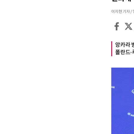
이지현 기자 / 입력
앙카라 
폴란드·