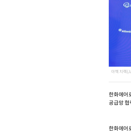
야첵 치렉(
한화에어로
공급망 협
한화에어로