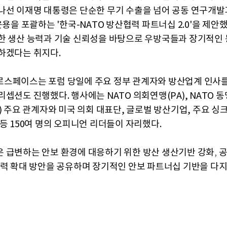
나선 이재명 대통령은 단순한 무기 수출을 넘어 공동 연구개발
운용을 포괄하는 '한국-NATO 방산협력 파트너십 2.0'을 제안
한 생산 능력과 기술 신뢰성을 바탕으로 우방국들과 장기적인 
하겠다는 취지다.
스페이스는 포럼 당일에 주요 정부 관계자와 방산업계 인사
리셉션도 진행했다. 행사에는
NATO 의회연맹(PA), NATO
) 주요 관계자와 미국 의회 대표단, 글로벌 방산기업, 주요 싱크
 등 150여 명의 오피니언 리더들이 자리했다.
은
급변하는
안보
환경에
대응하기
위한
방산
생산기반
강화
,
력
확대
방안을
공유하며
장기적인
안보
파트너십
기반을
다