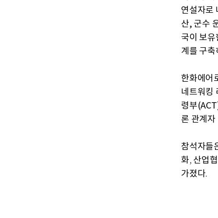
연설자로 
산, 군수 
국이 보유
계를 구축
한화에어로
네트워킹 
령부(ACT
론 관계자
참석자들
화
산업협
,
가졌다
.