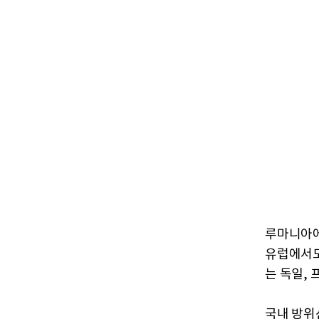
루마니아에
유럽에서도
는 독일,
국내 방위