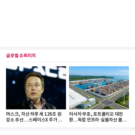
글로벌 슈퍼리치
머스크, 자산 하루 새 126조 원
아시아 부호, 포트폴리오 대전
감소 추산… 스페이스X 주가 하
환…독점 인프라·실물자산 몰린
락 때문
다