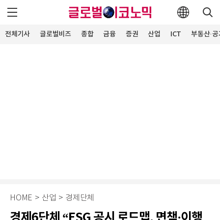
전체기사
글로벌비즈
종합
금융
증권
산업
ICT
부동산·공
HOME
>
산업
>
경제단체
경제6단체 “ESG 공시 로드맵, 면책·이행