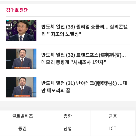
김대호 진단
반도체 열전 (33) 윌리엄 쇼클리... 실리콘밸
리 " 최초의 노벨상"
반도체 열전 (32) 트렌드포스(集邦科技)...
메모리 풍향계 "시세조사 1인자"
반도체 열전 (31) 난야테크(南亞科技) ...대
만 메모리의 꿈
글로벌비즈
종합
금융
증권
산업
ICT