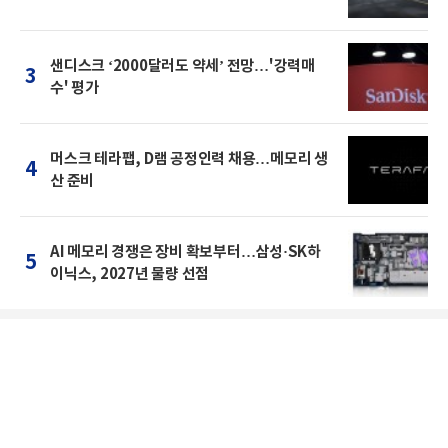
샌디스크 ‘2000달러도 약세’ 전망…'강력매
3
수' 평가
머스크 테라팹, D램 공정인력 채용…메모리 생
4
산 준비
AI 메모리 경쟁은 장비 확보부터…삼성·SK하
5
이닉스, 2027년 물량 선점