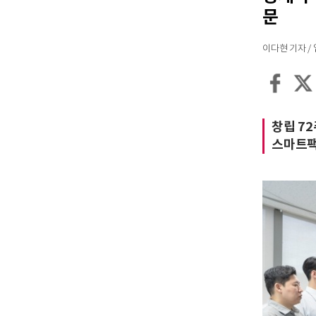
문
이다현 기자 / 입력
창립 72
스마트팩