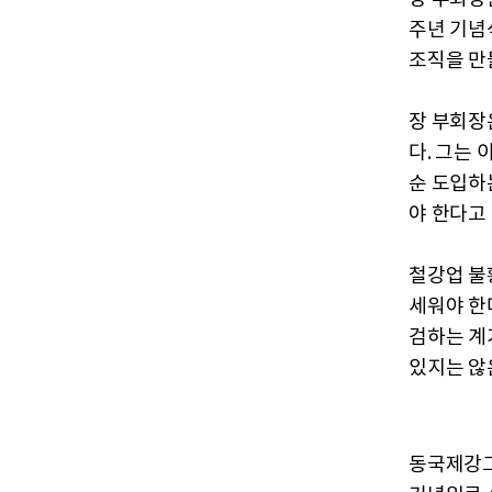
주년 기념
조직을 만
장 부회장은
다. 그는 
순 도입하
야 한다고
철강업 불
세워야 한
검하는 계
있지는 않
동국제강그