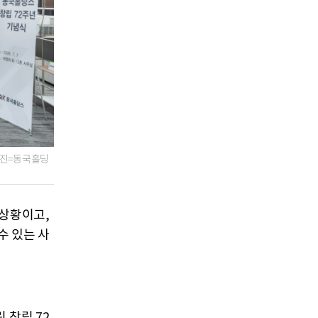
사진=동국홀딩
 상황이고,
수 있는 사
 창립 72