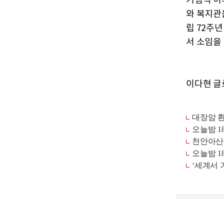
기념식 이
와 복지관
립 72주
서 소임을
이다현 글로