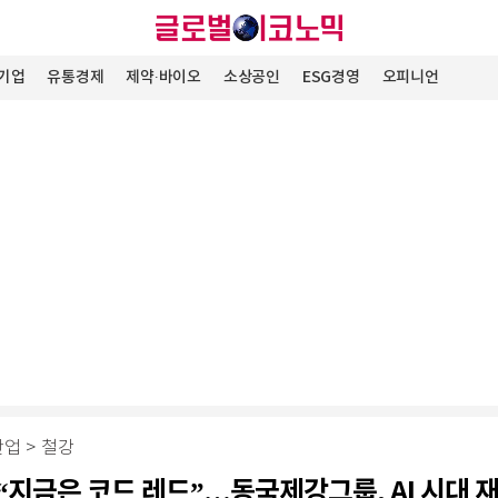
기업
유통경제
제약∙바이오
소상공인
ESG경영
오피니언
산업
>
철강
“지금은 코드 레드”…동국제강그룹, AI 시대 