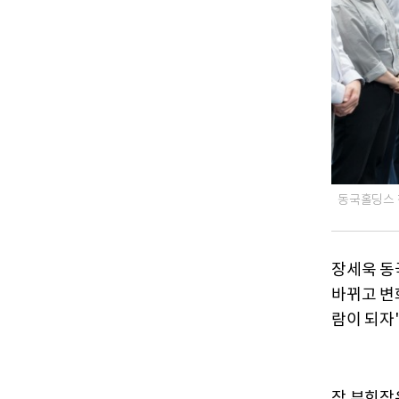
동국홀딩스 
장세욱 동
바뀌고 변
람이 되자
장 부회장