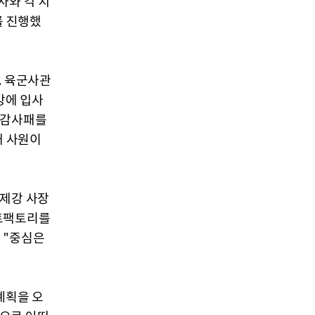
사와 각 지
를 진행했
. 육군사관
강에 입사
 감사패를
내 사원이
국제강 사장
마트팩토리를
 "중심은
계획을 오