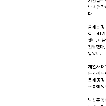
기념일로 
방 사업장
다.
올해는 장
학교 41
했다. 이
전달했다.
맡았다.
계열사 대
은 스마트
통해 공정
소통에 있
박상훈 동