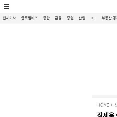
전체기사
글로벌비즈
종합
금융
증권
산업
ICT
부동산·공
HOME
>
장세욱 