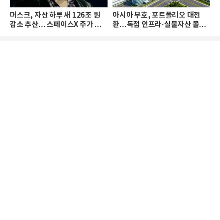
머스크, 자산 하루 새 126조 원
아시아 부호, 포트폴리오 대전
감소 추산… 스페이스X 주가 하
환…독점 인프라·실물자산 몰린
락 때문
다