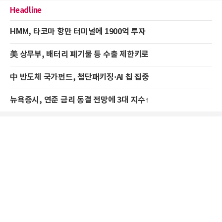
Headline
HMM, 타코마 항만 터미널에 1900억 투자
美 상무부, 배터리 폐기물 등 수출 제한키로
中 반도체 국가펀드, 첨단패키징·AI 칩 집중
뉴욕증시, 연준 금리 동결 전망에 3대 지수↑