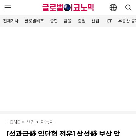
전체기사
글로벌비즈
종합
금융
증권
산업
ICT
부동산·공
HOME
>
산업
>
자동차
[성과급發 임단협 전운] 삼성發 보상 압