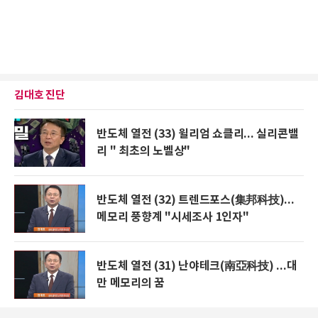
김대호 진단
반도체 열전 (33) 윌리엄 쇼클리... 실리콘밸
리 " 최초의 노벨상"
반도체 열전 (32) 트렌드포스(集邦科技)...
메모리 풍향계 "시세조사 1인자"
반도체 열전 (31) 난야테크(南亞科技) ...대
만 메모리의 꿈