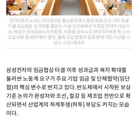
현대자동차 노사는 지난달 6일 울산공장에서 올해 임금 인상 규모 등을
다룰 임금협상 상견례를 열었다. 이날 상견례에선 최영일 현대차 대표이
사, 박상만 전국금속노조위원장, 이종철 금속노조 현대차지부장 등 노사
교섭 대표 등 60여 명이 참석, 올해 교섭 방향과 일정 등에 대한 의견을 나
눴다. 사진=현대차
삼성전자의 임금협상 타결 이후 성과급과 복지 확대를
둘러싼 노동계 요구가 주요 기업 임금 및 단체협약(임단
협)의 핵심 변수로 번지고 있다. 반도체에서 시작된 보상
기준 논의가 완성차와 조선, 철강 등 제조업 전반으로 확
산되면서 산업계의 하계투쟁(하투) 부담도 커지는 모습
이다.