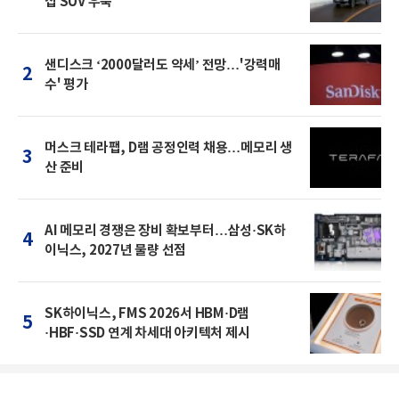
십 SUV 우뚝
샌디스크 ‘2000달러도 약세’ 전망…'강력매
2
수' 평가
머스크 테라팹, D램 공정인력 채용…메모리 생
3
산 준비
AI 메모리 경쟁은 장비 확보부터…삼성·SK하
4
이닉스, 2027년 물량 선점
SK하이닉스, FMS 2026서 HBM·D램
5
·HBF·SSD 연계 차세대 아키텍처 제시