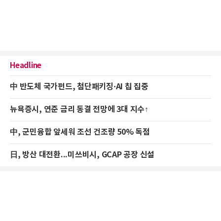
Headline
中 반도체 국가펀드, 첨단패키징·AI 칩 집중
뉴욕증시, 연준 금리 동결 전망에 3대 지수↑
中, 군민융합 앞세워 조선 건조량 50% 독점
日, 방산 대전환...미쓰비시, GCAP 공장 신설