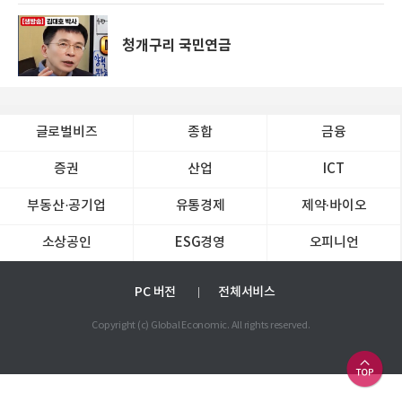
청개구리 국민연금
글로벌비즈
종합
금융
증권
산업
ICT
부동산·공기업
유통경제
제약∙바이오
소상공인
ESG경영
오피니언
PC 버전
전체서비스
Copyright (c) Global Economic. All rights reserved.