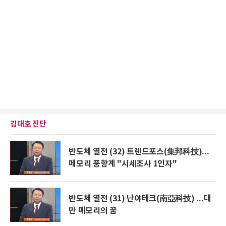
김대호 진단
반도체 열전 (32) 트렌드포스(集邦科技)...
메모리 풍향계 "시세조사 1인자"
반도체 열전 (31) 난야테크(南亞科技) ...대
만 메모리의 꿈