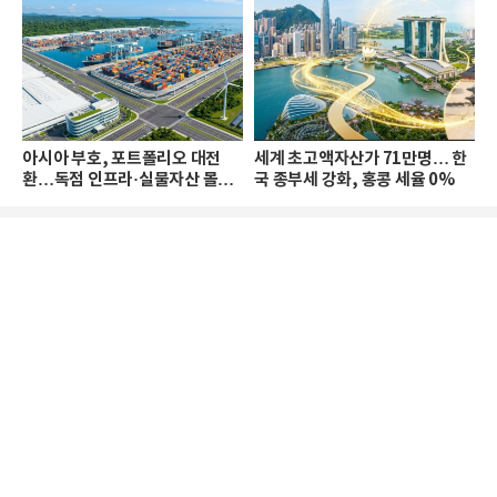
아시아 부호, 포트폴리오 대전
세계 초고액자산가 71만명… 한
환…독점 인프라·실물자산 몰린
국 종부세 강화, 홍콩 세율 0%
다