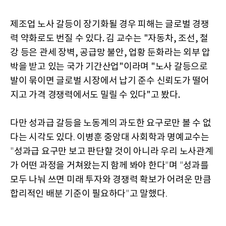
제조업 노사 갈등이 장기화될 경우 피해는 글로벌 경쟁
력 약화로도 번질 수 있다. 김 교수는 "자동차, 조선, 철
강 등은 관세 장벽, 공급망 불안, 업황 둔화라는 외부 압
박을 받고 있는 국가 기간산업"이라며 "노사 갈등으로
발이 묶이면 글로벌 시장에서 납기 준수 신뢰도가 떨어
지고 가격 경쟁력에서도 밀릴 수 있다"고 봤다.
다만
성과급
갈등을
노동계의
과도한
요구로만
볼
수
없
다는
시각도
있다
이병훈
중앙대
사회학과
명예교수는
.
성과급
요구만
보고
판단할
것이
아니라
우리
노사관계
"
가
어떤
과정을
거쳐왔는지
함께
봐야
한다
며
성과를
"
"
모두
나눠
쓰면
미래
투자와
경쟁력
확보가
어려운
만큼
합리적인
배분
기준이
필요하다
고
말했다
"
.