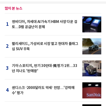
많이 본 뉴스
엔비디아, 차세대 AI가속기 HBM 사양 다운 검
1
토…D램 공급난이 문제
팰리세이드, 가성비로 시장 열고 현대차 플래그
2
십 SUV 우뚝
기아 스포티지, 반기 30만대·獨 평가 1위…33
3
년 지나도 '판매왕'
샌디스크 ‘2000달러도 약세’ 전망…'강력매
4
수' 평가