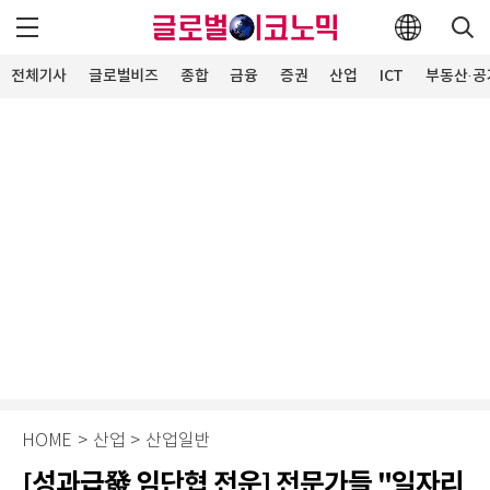
전체기사
글로벌비즈
종합
금융
증권
산업
ICT
부동산·공
HOME
>
산업
>
산업일반
[성과급發 임단협 전운] 전문가들 "일자리