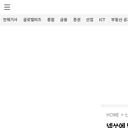
전체기사
글로벌비즈
종합
금융
증권
산업
ICT
부동산·공
HOME
>
넥쏘에 