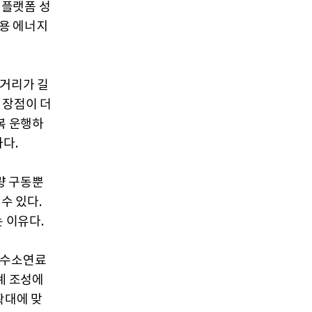
 플랫폼 성
업용 에너지
 거리가 길
 장점이 더
복 운행하
다.
량 구동뿐
수 있다.
 이유다.
 수소연료
계 조성에
확대에 맞