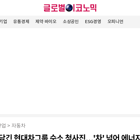
기업
유통경제
제약∙바이오
소상공인
ESG경영
오피니언
산업
>
자동차
담긴 현대차그룹 수소 청사진…'차' 넘어 에너