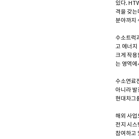
있다. H
격을 갖는
분야까지 
수소트럭과
고 에너지
크게 작용
는 영역에
수소연료전
아니라 발전
현대차그룹
해외 사업
전지 시스
참여하고 