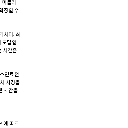
에 머물러
 확장할 수
기차다. 최
에 도달할
는 시간은
수소연료전
용차 시장을
전 시간을
계에 따르