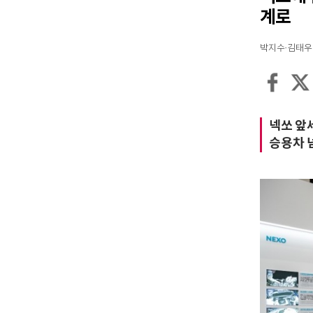
계로
박지수·김태우 기자
넥쏘 앞
승용차 