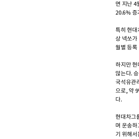
면 지난 4
20.6% 
특히 현대차
상 넥쏘가
월별 등록
하지만 현
않는다. 
국석유관리
으로, 약
다.
현대차그룹
며 운송하
기 위해서