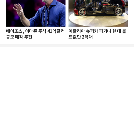
베이조스, 아마존 주식 41억달러
이탈리아 슈퍼카 피가니 한 대 볼
규모 매각 추진
트값만 2억대