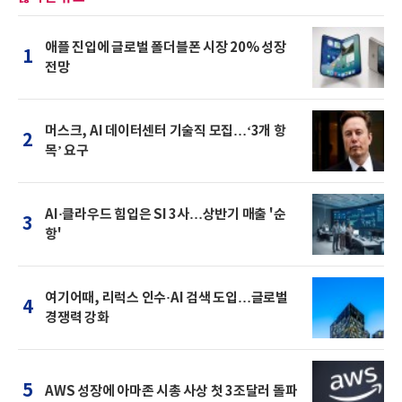
애플 진입에 글로벌 폴더블폰 시장 20% 성장
1
전망
머스크, AI 데이터센터 기술직 모집…‘3개 항
2
목’ 요구
AI·클라우드 힘입은 SI 3사…상반기 매출 '순
3
항'
여기어때, 리럭스 인수·AI 검색 도입…글로벌
4
경쟁력 강화
5
AWS 성장에 아마존 시총 사상 첫 3조달러 돌파