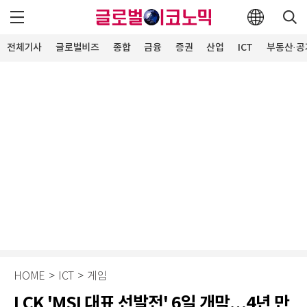
전체기사
글로벌비즈
종합
금융
증권
산업
ICT
부동산·공
HOME
>
ICT
>
게임
LCK 'MSI 대표 선발전' 6일 개막…4년 만