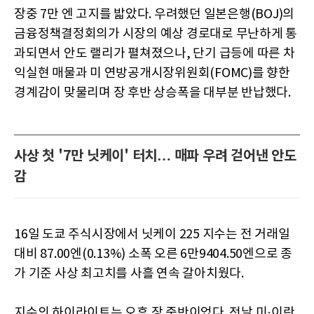
장중 7만 엔 고지를 밟았다. 우려했던 일본은행(BOJ)의
금융정책결정회의가 시장의 예상 경로대로 무난하게 통
과되면서 안도 랠리가 펼쳐졌으나, 단기 급등에 따른 차
익실현 매물과 미 연방공개시장위원회(FOMC)를 향한
경계감이 맞물리며 장 후반 상승폭을 대부분 반납했다.
사상 첫 '7만 닛케이' 터치… 매파 우려 걷어낸 안도
감
16일 도쿄 주식시장에서 닛케이 225 지수는 전 거래일
대비 87.00엔(0.13%) 소폭 오른 6만9404.50엔으로 종
가 기준 사상 최고치를 사흘 연속 갈아치웠다.
지수의 하이라이트는 오후 장 중반이었다. 전날 미·이란