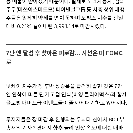
동 매물이 쏟아졌기 때문이다. 실제로 도쿄자동차, 삼의
주우(미쓰이스미토모) 파이낸셜그룹 등 시총 상위 대형
주들은 일제히 약세를 면치 못하며 토픽스 지수를 전일
대비 0.21% 끌어내린 3,991.14로 마감시켰다.
7만 엔 달성 후 찾아온 피로감… 시선은 미 FOMC
로
닛케이 지수가 장 후반 상승폭을 급격히 좁힌 것은 7만
엔 안착에 따른 단기 고점 인식(바잉 클라이맥스)과 함께
글로벌 매머드급 이벤트들이 줄지어 대기하고 있어서다.
투자자들은 장 마감 후 진행되는 우치다 신이치 BOJ 부
총재의 기자회견에서 향후 금리 인상 속도에 대한 매파