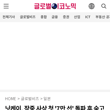
전체기사
글로벌비즈
종합
금융
증권
산업
ICT
부동산·공
HOME
>
글로벌비즈
>
일본
닛케이, 장중 사상 첫 '7만 선' 돌파 후 숨고