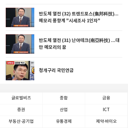
반도체 열전 (32) 트렌드포스(集邦科技)...
메모리 풍향계 "시세조사 1인자"
반도체 열전 (31) 난야테크(南亞科技) ...대
만 메모리의 꿈
청개구리 국민연금
글로벌비즈
종합
금융
증권
산업
ICT
부동산·공기업
유통경제
제약∙바이오