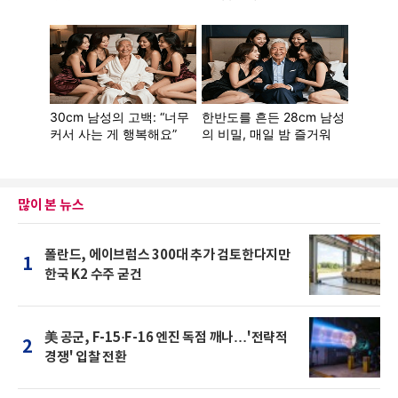
많이 본 뉴스
폴란드, 에이브럼스 300대 추가 검토한다지만
1
한국 K2 수주 굳건
美 공군, F-15·F-16 엔진 독점 깨나…'전략적
2
경쟁' 입찰 전환