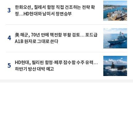
한화오션, 칠레서 함정 직접 건조하는 전략 확
3
정…HD현대와 남미서 정면승부
美 해군, 70년 만에 핵전함 부활 검토… 포드급
4
A1B 원자로 그대로 쓴다
HD현대, 필리핀 함정·페루 잠수함 수주 유력…
5
하반기 방산 대박 예고