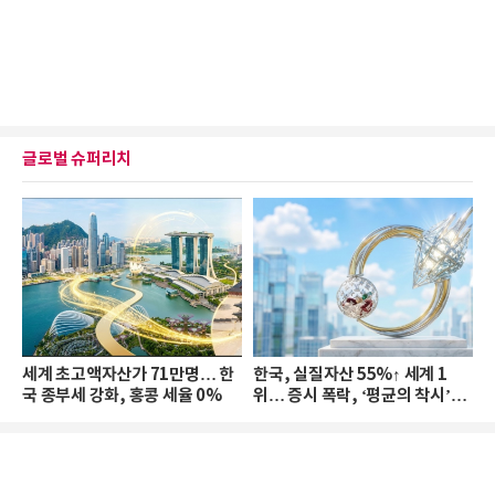
글로벌 슈퍼리치
세계 초고액자산가 71만명… 한
한국, 실질자산 55%↑ 세계 1
국 종부세 강화, 홍콩 세율 0%
위… 증시 폭락, ‘평균의 착시’와
부의 유동성 위기