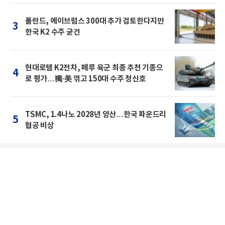
폴란드, 에이브럼스 300대 추가 검토한다지만
3
한국 K2 수주 굳건
현대로템 K2전차, 페루 육군 최종 추천 기종으
4
로 평가…獨·美 꺾고 150대 수주 청신호
TSMC, 1.4나노 2028년 양산…한국 파운드리
5
협공 비상