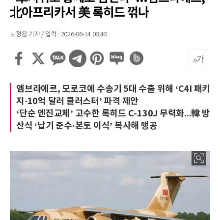
北아프리카서 美 록히드 꺾나
노정용 기자 / 입력 : 2026-06-14 08:48
엠브라에르, 모로코에 수송기 5대 수출 위해 ‘C4I 패키
지·10억 달러 클러스터’ 파격 제안
‘단순 엔진교체’ 고수한 록히드 C-130J 무력화...韓 방
산식 ‘납기 준수·본토 이식’ 복사해 맹공