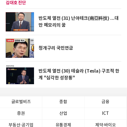
김대호 진단
반도체 열전 (31) 난야테크(南亞科技) ...대
만 메모리의 꿈
청개구리 국민연금
반도체 열전 (30) 테슬라 (Tesla) 구조적 한
계 "심각한 성장통"
글로벌비즈
종합
금융
증권
산업
ICT
부동산·공기업
유통경제
제약∙바이오