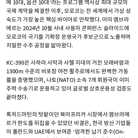
매 10대, 옵션 10대’라는 프로그램 역사상 최대 규모의
국제 계약을 체결한 이후, 모로코는 전 세계에서 가상 성
숙도가 가장 높은 핵심 바이어로 안착했다. 이미 엠브라
에르는 2024년 10월 사내 사용자 콘퍼런스 슬라이드에
모로코의 국기를 기확정 운영국가 후보군으로 노출하며
치밀한 수주 공정을 밟아왔다.
KC-390은 사하라 사막과 사헬 지대의 거친 모래바람과
1300m 수준의 비포장 야전 활주로에서도 완벽한 가동
률을 증명했으며, 나토(NATO) 소속 7개 회원국이 이미
주력 수송기로 운용하고 있어 글로벌 상호운용성 검증도
끝마쳤다.
록히드마틴의 텃밭이던 북아프리카 시장에서 엠브라에
르가 판도를 뒤집을 수 있었던 비결은, 한국 방산 기업들
이 폴란드와 UAE에서 보여준 ‘엄격한 납기 준수(On-