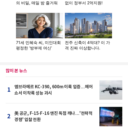
많이 본 뉴스
엠브라에르 KC-390, 600m 이륙 입증…에어
1
쇼서 이착륙 성능 과시
美 공군, F-15·F-16 엔진 독점 깨나…'전략적
2
경쟁' 입찰 전환