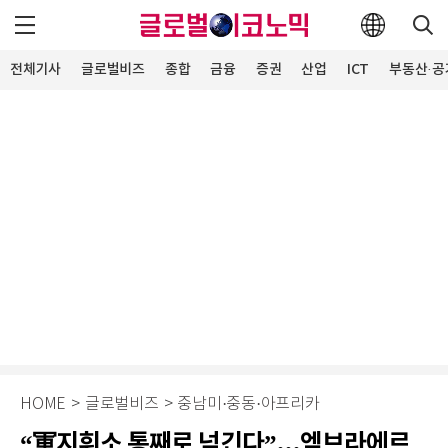
전체기사
글로벌비즈
종합
금융
증권
산업
ICT
부동산·공
HOME
>
글로벌비즈
>
중남미·중동·아프리카
“軍지휘소 통째로 넘긴다”...엠브라에르,