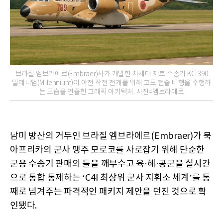
브라질 엠브라에르(Embraer)사가 개발한 차세대 제트 수송기 KC-390
밀레니엄(Millennium)이 야전 작전 전개를 위해 고도 전술 비행을 수행하
는 모습을 연출한 그래픽 아키텍처. 사진=엠브라에르
남미 방산의 거두인 브라질 엠브라에르(Embraer)가 북
아프리카의 군사 맹주 모로코를 사로잡기 위해 단순한
군용 수송기 판매의 틀을 깨부수고 육·해·공군을 실시간
으로 통합 통제하는 ‘C4I 최상위 군사 지휘소 체계’를 통
째로 넘겨주는 파격적인 패키지 제안을 던진 것으로 확
인됐다.