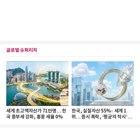
글로벌 슈퍼리치
세계 초고액자산가 71만명… 한
한국, 실질자산 55%↑ 세계 1
국 종부세 강화, 홍콩 세율 0%
위… 증시 폭락, ‘평균의 착시’와
부의 유동성 위기