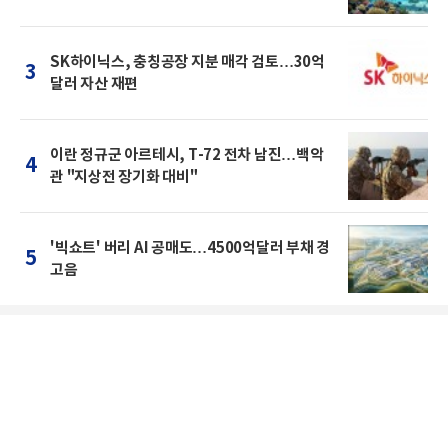
SK하이닉스, 충칭공장 지분 매각 검토…30억
3
달러 자산 재편
이란 정규군 아르테시, T-72 전차 남진…백악
4
관 "지상전 장기화 대비"
'빅쇼트' 버리 AI 공매도…4500억달러 부채 경
5
고음