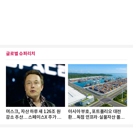
글로벌 슈퍼리치
머스크, 자산 하루 새 126조 원
아시아 부호, 포트폴리오 대전
감소 추산… 스페이스X 주가 하
환…독점 인프라·실물자산 몰린
락 때문
다