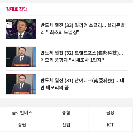
김대호 진단
반도체 열전 (33) 윌리엄 쇼클리... 실리콘밸
리 " 최초의 노벨상"
반도체 열전 (32) 트렌드포스(集邦科技)...
메모리 풍향계 "시세조사 1인자"
반도체 열전 (31) 난야테크(南亞科技) ...대
만 메모리의 꿈
글로벌비즈
종합
금융
증권
산업
ICT