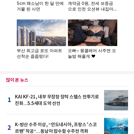
많이 본 뉴스
KAI KF-21, 내부 무장창 장착 스텔스 전투기로
1
진화…5.5세대 도약 선언
K-방산 수주 이상, “인도네시아, 프랑스 '스코
2
르펜' 착공”…동남아 잠수함 수주전 격화