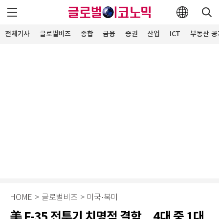
전체기사
글로벌비즈
종합
금융
증권
산업
ICT
부동산·공
HOME
>
글로벌비즈
>
미국·북미
美 F-35 전투기 치명적 결함…4대 중 1대