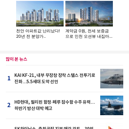
많이 본 뉴스
KAI KF-21, 내부 무장창 장착 스텔스 전투기로
1
진화…5.5세대 도약 선언
HD현대, 필리핀 함정·페루 잠수함 수주 유력…
2
하반기 방산 대박 예고
SK하이닉스, 충칭공장 지분 매각 검토…30억