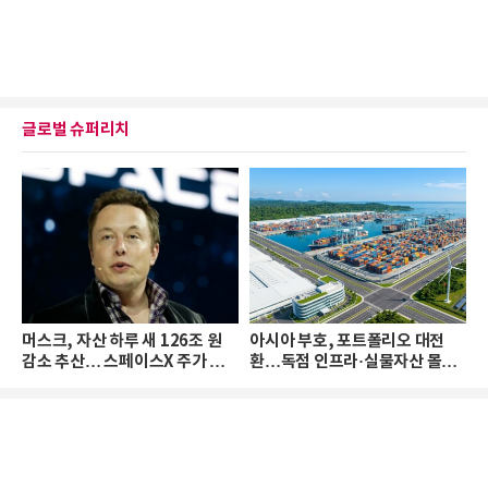
글로벌 슈퍼리치
머스크, 자산 하루 새 126조 원
아시아 부호, 포트폴리오 대전
감소 추산… 스페이스X 주가 하
환…독점 인프라·실물자산 몰린
락 때문
다