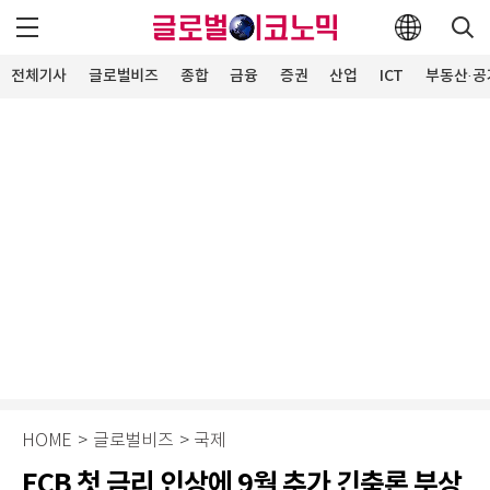
전체기사
글로벌비즈
종합
금융
증권
산업
ICT
부동산·공
HOME
>
글로벌비즈
>
국제
ECB 첫 금리 인상에 9월 추가 긴축론 부상