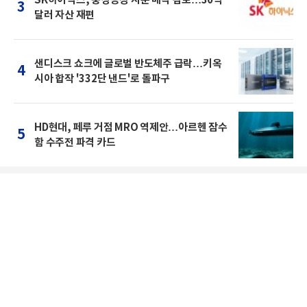
3
달러 자산 재편
샌디스크 쇼크에 글로벌 반도체주 급락…키옥
4
시아 합작 '332단 낸드'로 돌파구
HD현대, 페루 거점 MRO 역제안…아르헨 잠수
5
함 수주전 파격 카드