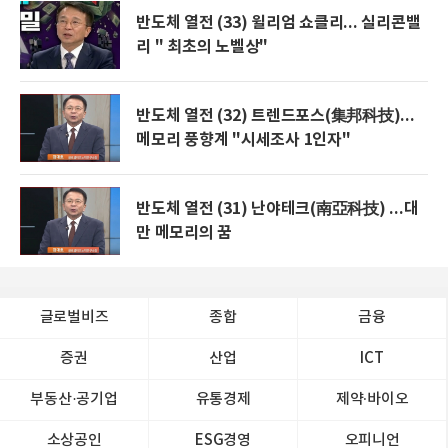
반도체 열전 (33) 윌리엄 쇼클리... 실리콘밸
리 " 최초의 노벨상"
반도체 열전 (32) 트렌드포스(集邦科技)...
메모리 풍향계 "시세조사 1인자"
반도체 열전 (31) 난야테크(南亞科技) ...대
만 메모리의 꿈
글로벌비즈
종합
금융
증권
산업
ICT
부동산·공기업
유통경제
제약∙바이오
소상공인
ESG경영
오피니언