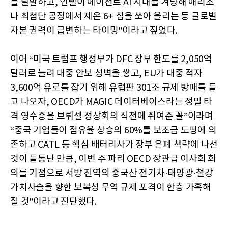
를 탈환하고, 인텔이 에이전트 AI 시대를 겨냥해 애리조
나 최첨단 공정에서 제온 6+ 칩을 쏘아 올리는 등 글로벌
자본 권력이 급변하는 타이밍”이라고 짚었다.
이어 “미국 트럼프 행정부가 DFC 장부 한도를 2,050억
달러로 늘려 대중 안보 성벽을 쌓고, EU가 대중 적자
3,600억 유로를 잡기 위해 유럽판 301조 규제 방패를 들
고 나오자, OECD가 MAGIC 데이터베이스라는 정밀 타
격 영수증을 브뤼셀 정상회의 직전에 쥐여준 꼴”이라며
“중국 기업들이 점유율 상승의 60%를 보조금 도핑에 의
존하고 CATL 등 핵심 배터리사가 장부 은폐 책략에 나선
것이 들통난 만큼, 이번 주 파리 OECD 장관급 이사회 회
의를 기점으로 서방 진역의 중국산 전기차·태양광·철강
가치사슬을 향한 보복성 무역 규제 포격이 한층 가혹해
질 것”이라고 진단했다.