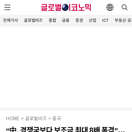
전체기사
글로벌비즈
종합
금융
증권
산업
ICT
부동산·공
HOME
>
글로벌비즈
>
중국
“中, 경쟁국보다 보조금 최대 8배 폭격”...