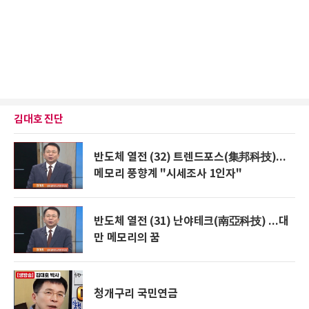
김대호 진단
반도체 열전 (32) 트렌드포스(集邦科技)...
메모리 풍향계 "시세조사 1인자"
반도체 열전 (31) 난야테크(南亞科技) ...대
만 메모리의 꿈
청개구리 국민연금