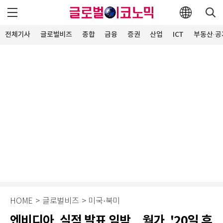
전체기사
글로벌비즈
종합
금융
증권
산업
ICT
부동산·공
HOME
>
글로벌비즈
>
미국·북미
엔비디아, 실적 발표 임박…월가, '20일 후