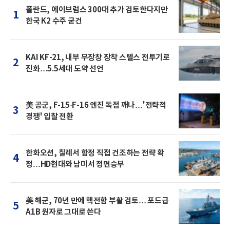
폴란드, 에이브럼스 300대 추가 검토한다지만
1
한국 K2 수주 굳건
KAI KF-21, 내부 무장창 장착 스텔스 전투기로
2
진화…5.5세대 도약 선언
美 공군, F-15·F-16 엔진 독점 깨나…'전략적
3
경쟁' 입찰 전환
한화오션, 칠레서 함정 직접 건조하는 전략 확
4
정…HD현대와 남미서 정면승부
美 해군, 70년 만에 핵전함 부활 검토… 포드급
5
A1B 원자로 그대로 쓴다