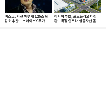
머스크, 자산 하루 새 126조 원
아시아 부호, 포트폴리오 대전
감소 추산… 스페이스X 주가 하
환…독점 인프라·실물자산 몰린
락 때문
다