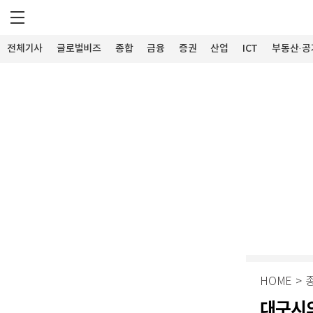
전체기사
글로벌비즈
종합
금융
증권
산업
ICT
부동산·공
HOME
>
대구시의