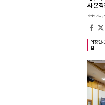
사 본격
심현보 기자 / 입력
의장단·
검