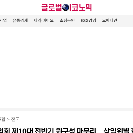
기업
유통경제
제약∙바이오
소상공인
ESG경영
오피니언
종합
>
전국
회 제10대 전반기 원구성 마무리…상임위별 