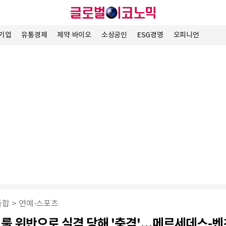
기업
유통경제
제약∙바이오
소상공인
ESG경영
오피니언
종합
>
연예·스포츠
 룰 위반으로 실격 당해 '충격'...메르세데스-벤