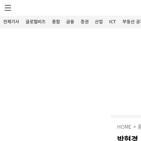
전체기사
글로벌비즈
종합
금융
증권
산업
ICT
부동산·공
HOME
>
박현경,