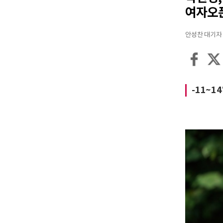
여자오
안성찬 대기자 / 입
-11~1