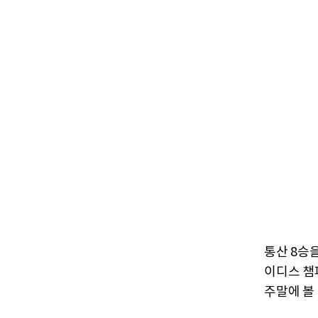
통산 8승
이디스 챔
주말에 볼 