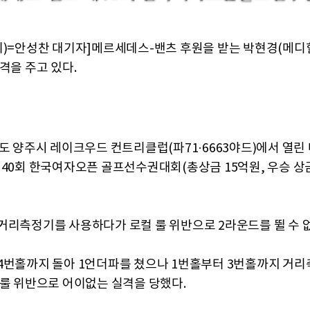
기)=안성찬 대기자]메르세데스-밴츠 후원을 받는 박현경(메디
격을 주고 있다.
기도 양주시 레이크우드 컨트리클럽(파71·6663야드)에서 열린
제40회 한국여자오픈 골프선수권대회(총상금 15억원, 우승 상금 
거리측정기를 사용하다가 로컬 룰 위반으로 2라운드를 뛸 수 없
4번홀까지 돌아 1언더파를 쳤으나 1번홀부터 3번홀까지 거리
 룰 위반으로 어이없는 실격을 당했다.