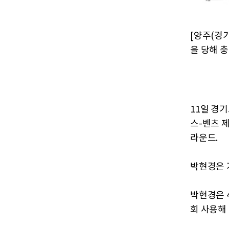
[양주(경
을 당해 충
11일 경
스-벤츠 
라운드.
박현경은 
박현경은 
회 사용해