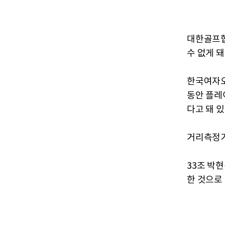
대한골프협
수 없게 돼
한국여자오
동안 플레
다고 돼 있
거리측정기
33조 박
한 것으로