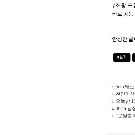
7조 왕 쯔
타로 공동 
안성찬 글로
#실격