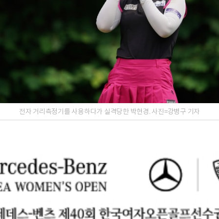
전자 거리측정기를 사용하다가 실격당한 박현경. 사진=강병구 기자