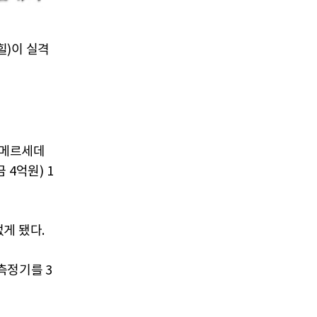
힐)이 실격
 메르세데
4억원) 1
게 됐다.
측정기를 3