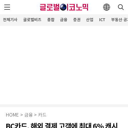
전체기사
글로벌비즈
종합
금융
증권
산업
ICT
부동산·공
HOME
>
금융
>
카드
BC카드, 해외 결제 고객에 최대 6% 캐시