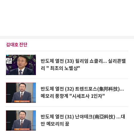
김대호 진단
반도체 열전 (33) 윌리엄 쇼클리... 실리콘밸
리 " 최초의 노벨상"
반도체 열전 (32) 트렌드포스(集邦科技)...
메모리 풍향계 "시세조사 1인자"
반도체 열전 (31) 난야테크(南亞科技) ...대
만 메모리의 꿈