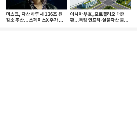
머스크, 자산 하루 새 126조 원
아시아 부호, 포트폴리오 대전
감소 추산… 스페이스X 주가 하
환…독점 인프라·실물자산 몰린
락 때문
다