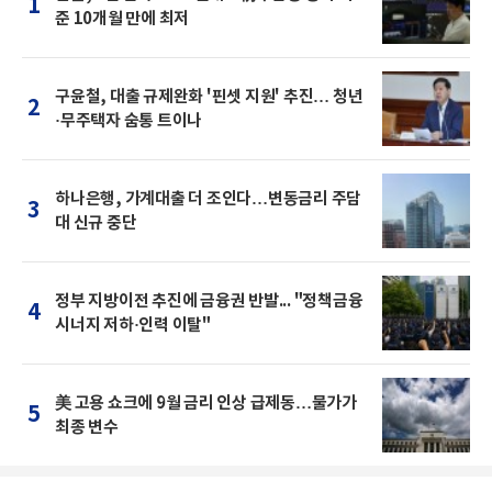
1
준 10개월 만에 최저
구윤철, 대출 규제완화 '핀셋 지원' 추진… 청년
2
·무주택자 숨통 트이나
하나은행, 가계대출 더 조인다…변동금리 주담
3
대 신규 중단
정부 지방이전 추진에 금융권 반발... "정책금융
4
시너지 저하·인력 이탈"
美 고용 쇼크에 9월 금리 인상 급제동…물가가
5
최종 변수