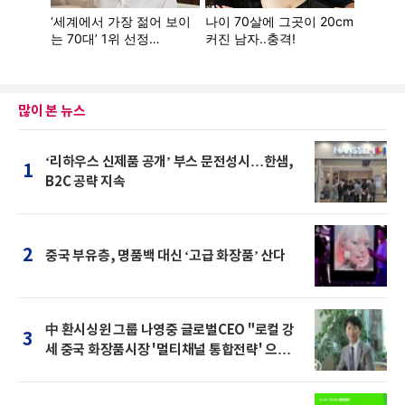
많이 본 뉴스
‘리하우스 신제품 공개’ 부스 문전성시…한샘,
1
B2C 공략 지속
2
중국 부유층, 명품백 대신 ‘고급 화장품’ 산다
中 환시싱윈 그룹 나영중 글로벌CEO "로컬 강
3
세 중국 화장품시장 '멀티채널 통합전략' 으로
돌파를"