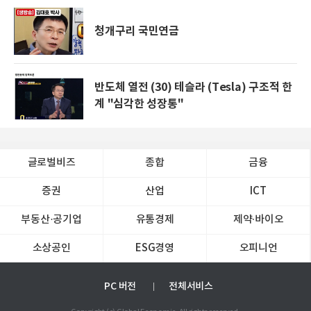
청개구리 국민연금
반도체 열전 (30) 테슬라 (Tesla) 구조적 한
계 "심각한 성장통"
글로벌비즈
종합
금융
증권
산업
ICT
부동산·공기업
유통경제
제약∙바이오
소상공인
ESG경영
오피니언
PC 버전
전체서비스