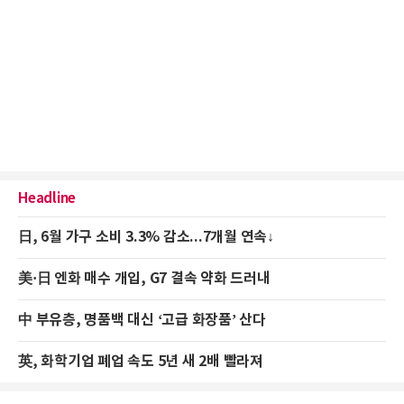
Headline
日, 6월 가구 소비 3.3% 감소...7개월 연속↓
美·日 엔화 매수 개입, G7 결속 약화 드러내
中 부유층, 명품백 대신 ‘고급 화장품’ 산다
英, 화학기업 폐업 속도 5년 새 2배 빨라져