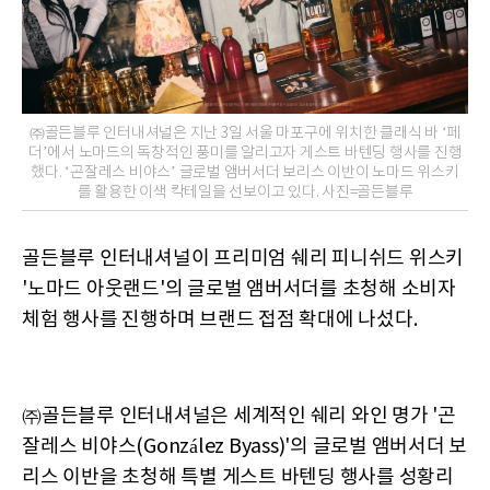
㈜골든블루 인터내셔널은 지난 3일 서울 마포구에 위치한 클래식 바 ‘페
더’에서 노마드의 독창적인 풍미를 알리고자 게스트 바텐딩 행사를 진행
했다. ‘곤잘레스 비야스’ 글로벌 앰버서더 보리스 이반이 노마드 위스키
를 활용한 이색 칵테일을 선보이고 있다. 사진=골든블루
골든블루 인터내셔널이 프리미엄 쉐리 피니쉬드 위스키
'노마드 아웃랜드'의 글로벌 앰버서더를 초청해 소비자
체험 행사를 진행하며 브랜드 접점 확대에 나섰다.
㈜골든블루 인터내셔널은 세계적인 쉐리 와인 명가 '곤
잘레스 비야스(González Byass)'의 글로벌 앰버서더 보
리스 이반을 초청해 특별 게스트 바텐딩 행사를 성황리