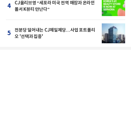
CJ올리브영 “세포라 미국 전역 매장과 온라인
4
몰서 K뷰티 만난다”
전분당 덜어내는 CJ제일제당…사업 포트폴리
5
오 '선택과 집중'