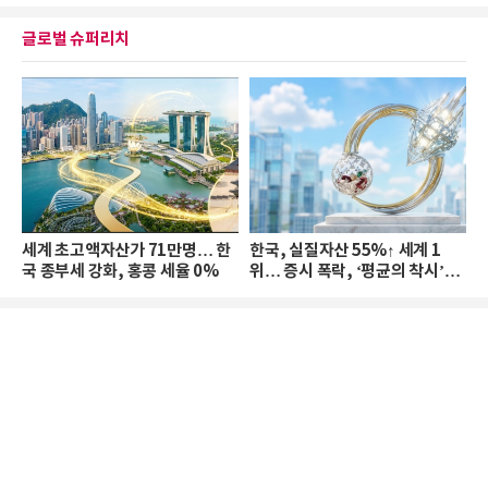
글로벌 슈퍼리치
세계 초고액자산가 71만명… 한
한국, 실질자산 55%↑ 세계 1
국 종부세 강화, 홍콩 세율 0%
위… 증시 폭락, ‘평균의 착시’와
부의 유동성 위기