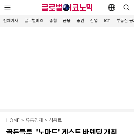
전체기사
글로벌비즈
종합
금융
증권
산업
ICT
부동산·공
HOME
>
유통경제
>
식음료
골든블루, '노마드' 게스트 바텐딩 개최…