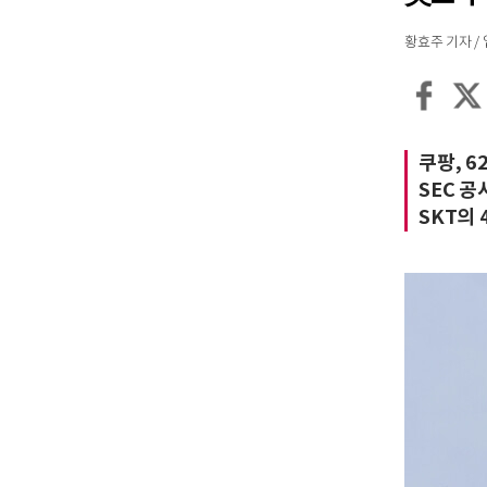
황효주 기자 / 입력
쿠팡, 
SEC 공
SKT의 