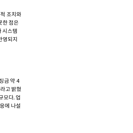
제적 조치와
못한 점은
와 시스템
 반영되지
징금 약 4
이라고 밝혔
규모다. 업
대응에 나설