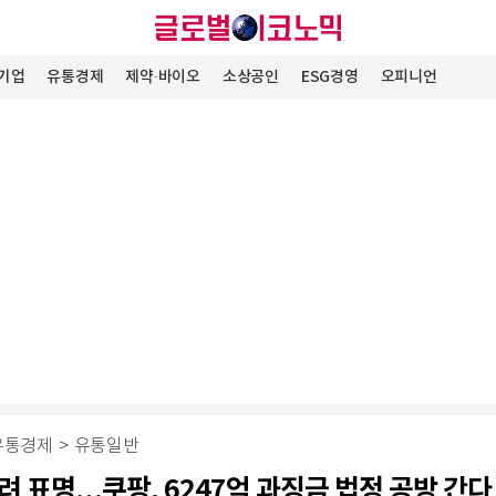
기업
유통경제
제약∙바이오
소상공인
ESG경영
오피니언
유통경제
>
유통일반
려 표명…쿠팡, 6247억 과징금 법정 공방 간다