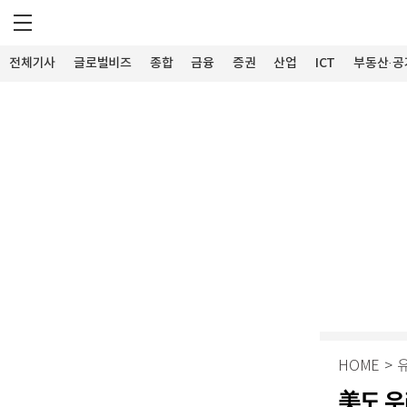
전체기사
글로벌비즈
종합
금융
증권
산업
ICT
부동산·공
HOME
>
美도 우