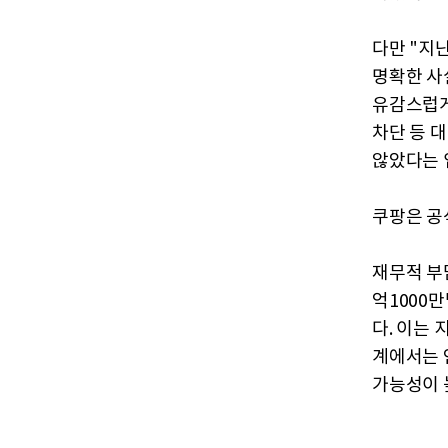
다만 "지
명확한 사
유감스럽게
차단 등 
않았다는 
쿠팡은 공
재무적 부
억1000
다. 이는 
계에서는 
가능성이 