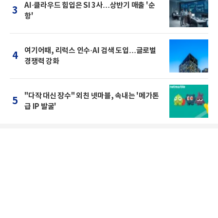
AI·클라우드 힘입은 SI 3사…상반기 매출 '순
3
항'
여기어때, 리럭스 인수·AI 검색 도입…글로벌
4
경쟁력 강화
"다작 대신 장수" 외친 넷마블, 속내는 '메가톤
5
급 IP 발굴'