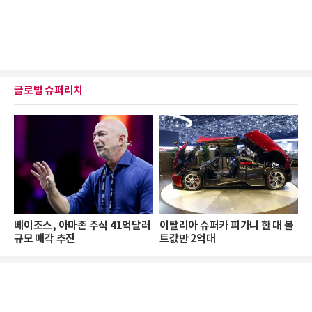
글로벌 슈퍼리치
베이조스, 아마존 주식 41억달러
이탈리아 슈퍼카 피가니 한 대 볼
규모 매각 추진
트값만 2억대