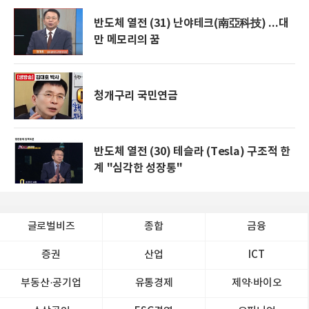
반도체 열전 (31) 난야테크(南亞科技) ...대
만 메모리의 꿈
청개구리 국민연금
반도체 열전 (30) 테슬라 (Tesla) 구조적 한
계 "심각한 성장통"
글로벌비즈
종합
금융
증권
산업
ICT
부동산·공기업
유통경제
제약∙바이오