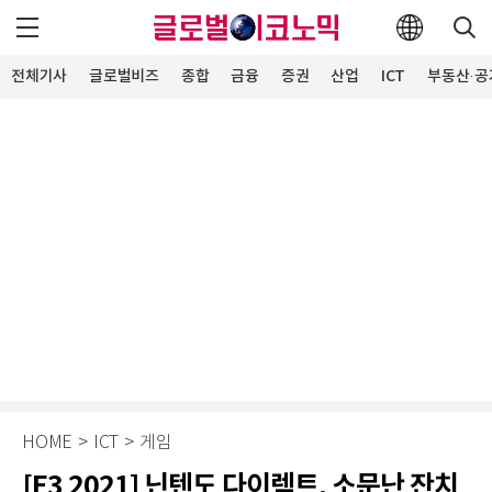
전체기사
글로벌비즈
종합
금융
증권
산업
ICT
부동산·공
HOME
>
ICT
>
게임
[E3 2021] 닌텐도 다이렉트, 소문난 잔치