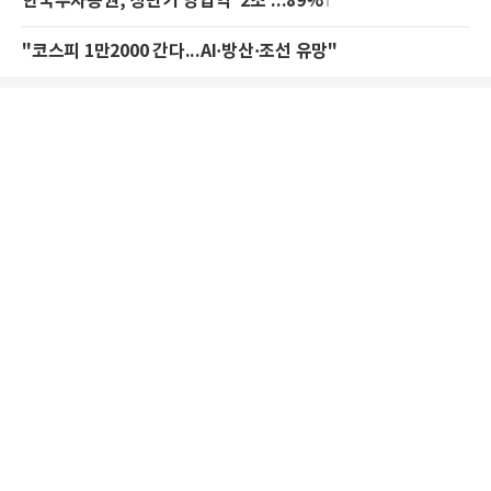
한국투자증권, 상반기 영업익 '2조'...89%↑
"코스피 1만2000 간다...AI·방산·조선 유망"