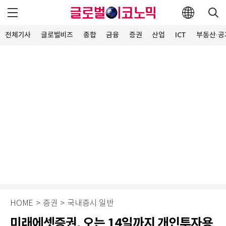
전체기사
글로벌비즈
종합
금융
증권
산업
ICT
부동산·공
HOME
>
증권
>
국내증시 일반
미래에셋증권, 오는 14일까지 개인투자용