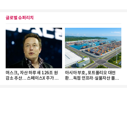
글로벌 슈퍼리치
머스크, 자산 하루 새 126조 원
아시아 부호, 포트폴리오 대전
감소 추산… 스페이스X 주가 하
환…독점 인프라·실물자산 몰린
락 때문
다