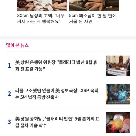
많이 본 뉴스
美 상원 은행위 위원장 "클래리티 법안 8월 휴
1
회 전 표결 가능"
리플 고소했던 인물이 美 정보국장...XRP 옥죄
2
는 5년 법적 공방 잔혹사
美 상원 공화당, '클래리티 법안' 9월 본회의 표
3
결 절차 기습 착수