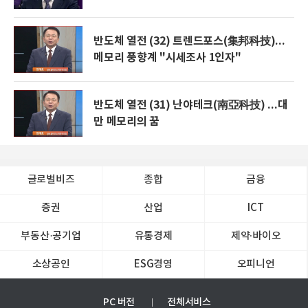
반도체 열전 (32) 트렌드포스(集邦科技)...
메모리 풍향계 "시세조사 1인자"
반도체 열전 (31) 난야테크(南亞科技) ...대
만 메모리의 꿈
글로벌비즈
종합
금융
증권
산업
ICT
부동산·공기업
유통경제
제약∙바이오
소상공인
ESG경영
오피니언
PC 버전
전체서비스