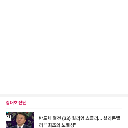
김대호 진단
반도체 열전 (33) 윌리엄 쇼클리... 실리콘밸
리 " 최초의 노벨상"