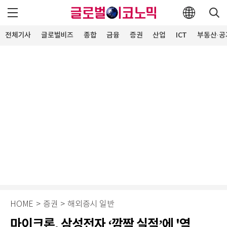
전체기사
글로벌비즈
종합
금융
증권
산업
ICT
부동산·공
HOME
>
증권
>
해외증시 일반
마이크론, 삼성전자 ‘깜짝 실적’에 '역