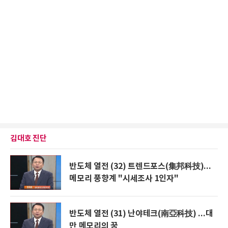
김대호 진단
반도체 열전 (32) 트렌드포스(集邦科技)...
메모리 풍향계 "시세조사 1인자"
반도체 열전 (31) 난야테크(南亞科技) ...대
만 메모리의 꿈