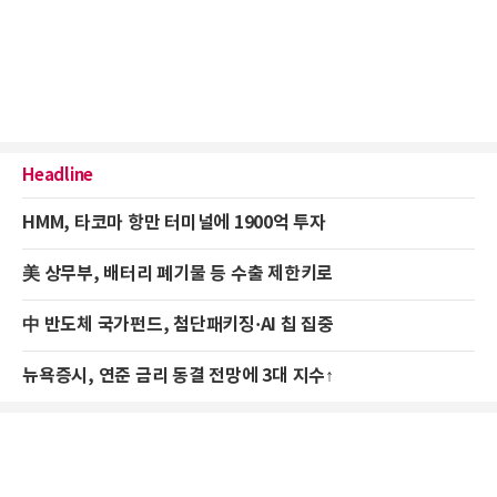
Headline
HMM, 타코마 항만 터미널에 1900억 투자
美 상무부, 배터리 폐기물 등 수출 제한키로
中 반도체 국가펀드, 첨단패키징·AI 칩 집중
뉴욕증시, 연준 금리 동결 전망에 3대 지수↑