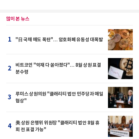
많이 본 뉴스
1
"日 국채 매도 폭탄"… 암호화폐 유동성 대폭발
비트코인 "악재 다 쏟아졌다"… 8월 상원 표결
2
분수령
루미스 상원의원 "클래리티 법안 민주당과 매일
3
협상"
美 상원 은행위 위원장 "클래리티 법안 8월 휴
4
회 전 표결 가능"