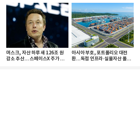
머스크, 자산 하루 새 126조 원
아시아 부호, 포트폴리오 대전
감소 추산… 스페이스X 주가 하
환…독점 인프라·실물자산 몰린
락 때문
다