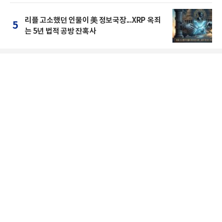
리플 고소했던 인물이 美 정보국장...XRP 옥죄
5
는 5년 법적 공방 잔혹사