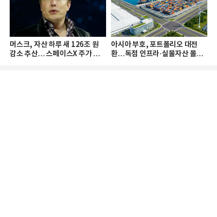
머스크, 자산 하루 새 126조 원
아시아 부호, 포트폴리오 대전
감소 추산… 스페이스X 주가 하
환…독점 인프라·실물자산 몰린
락 때문
다