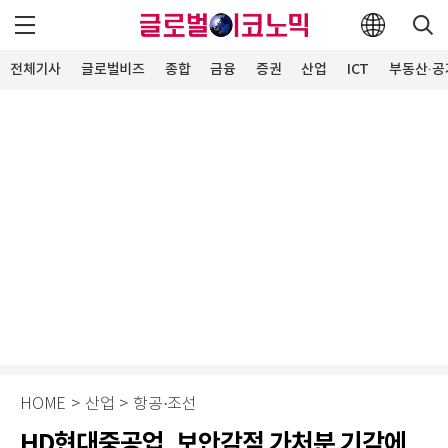
전체기사
글로벌비즈
종합
금융
증권
산업
ICT
부동산·공
HOME
>
산업
>
항공·조선
HD현대중공업, 보안감점 가처분 기각에