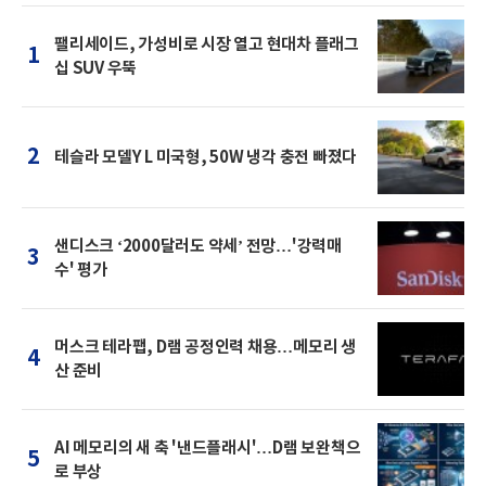
팰리세이드, 가성비로 시장 열고 현대차 플래그
1
십 SUV 우뚝
2
테슬라 모델Y L 미국형, 50W 냉각 충전 빠졌다
샌디스크 ‘2000달러도 약세’ 전망…'강력매
3
수' 평가
머스크 테라팹, D램 공정인력 채용…메모리 생
4
산 준비
AI 메모리의 새 축 '낸드플래시'…D램 보완책으
5
로 부상