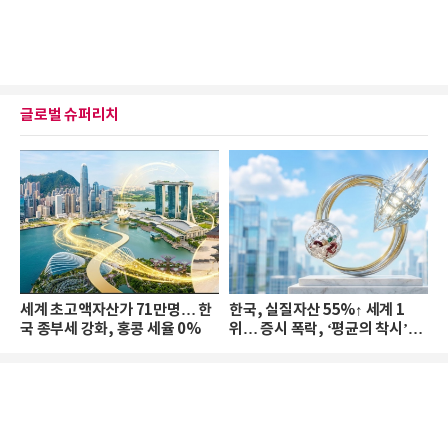
글로벌 슈퍼리치
세계 초고액자산가 71만명… 한
한국, 실질자산 55%↑ 세계 1
국 종부세 강화, 홍콩 세율 0%
위… 증시 폭락, ‘평균의 착시’와
부의 유동성 위기