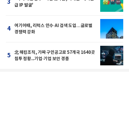
3
급 IP 발굴'
여기어때, 리럭스 인수·AI 검색 도입…글로벌
4
경쟁력 강화
北 해킹조직, 가짜 구인공고로 57개국 1640곳
5
침투 정황...기업·기업 보안 경종