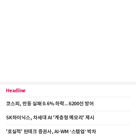
Headline
코스피, 반등 실패 0.6% 하락...6200선 방어
SK하이닉스, 차세대 AI '계층형 메모리' 제시
'호실적' 핀테크 증권사, AI·WM ‘스텝업’ 박차