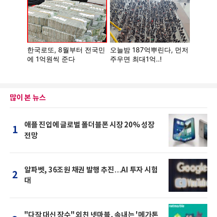
많이 본 뉴스
애플 진입에 글로벌 폴더블폰 시장 20% 성장
1
전망
알파벳, 36조원 채권 발행 추진…AI 투자 시험
2
대
"다작 대신 장수" 외친 넷마블, 속내는 '메가톤