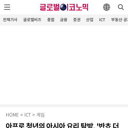
전체기사
글로벌비즈
종합
금융
증권
산업
ICT
부동산·공
HOME
>
ICT
>
게임
아프로 청년의 아시아 요리 탐방, '반쵸 더