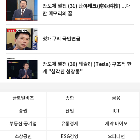
반도체 열전 (31) 난야테크(南亞科技) ...대
만 메모리의 꿈
청개구리 국민연금
반도체 열전 (30) 테슬라 (Tesla) 구조적 한
계 "심각한 성장통"
글로벌비즈
종합
금융
증권
산업
ICT
부동산·공기업
유통경제
제약∙바이오
소상공인
ESG경영
오피니언