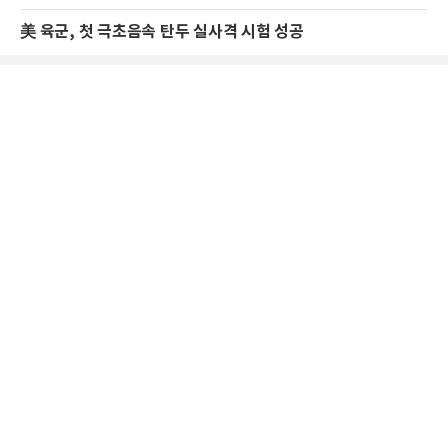
美 육군, 첫 극초음속 탄두 실사격 시험 성공